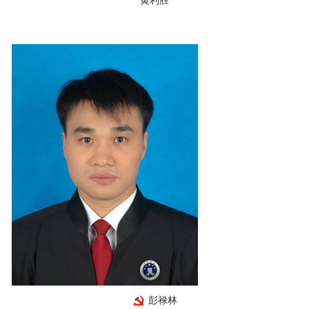
黄利胜
彭禄林