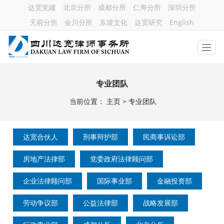
达宽党建
北京分所
成都分所
仁寿分所
深圳分所
天府分所
金川分所
东坡文化
达宽研究
English
专业团队
当前位置：
主页
>
专业团队
达宽合伙人
刑事辩护部
民商事诉讼部
房地产法律部
党委政府法律顾问部
企业法律顾问部
国际事业部
金融投资部
劳动争议部
公益法律部
战略发展部