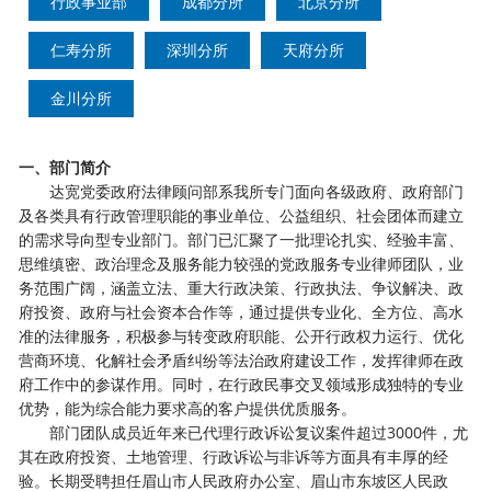
行政事业部
成都分所
北京分所
仁寿分所
深圳分所
天府分所
金川分所
一
、
部门简介
达宽
党委政府法律顾问部系我所专门面向各级政府、政府部门
及各类具有行政管理职能的事业单位、公益组织、社会团体而建立
的需求导向型专业部门。
部门
已汇聚了一批理论扎实、经验丰富、
思维缜密、政治理念及服务能力较强的
党政服务
专业律师团队
，
业
务范围
广阔
，
涵
盖立法、重大行政决策、行政执法、争议解决、政
府投资、政府与社会资本合作等，通过提供专业化、全方位、高水
准的法律服务，积极参与转变政府职能、公开行政权力运行、优化
营商环境、化解社会矛盾纠纷等法治政府建设工作，发挥律师在政
府工作中的参谋作用。同时，在行政民事交叉领域形成独特的专业
优势，能为综合能力要求高的客户提供优质服务
。
部门团队成员近年来已
代理行政诉讼
复议
案件
超过3000
件，
尤
其
在
政府投资
、
土地管理
、
行政诉讼与非诉等
方面
具有丰厚的经
验
。
长
期受聘担任眉山市人民政府办公室
、眉山市东坡区人民政