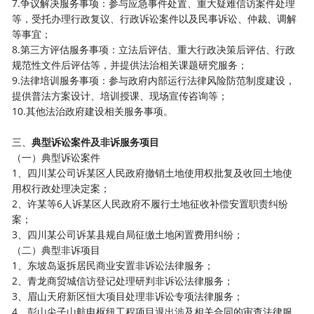
7.
争议解决服务事项：参与应急事件处置、重大疑难信访案件处理
等，受托办理行政复议、行政诉讼案件以及民事诉讼、仲裁、调解
等事宜；
8.
第三方评估服务事项：立法后评估、重大行政决策后评估、行政
规范性文件后评估等，并提供法治相关课题研究服务；
9.
法律培训服务事项：参与政府内部运行法律风险防范制度建设，
提供普法方案设计、培训授课、现场宣传咨询等；
10.
其他法治政府建设相关服务事项。
三、
典型诉讼案件及非诉服务项目
（
一
）
典型诉讼案件
1
、四川
某
公司诉
某
区人民政府撤销土地使用权批复及收回土地使
用权行政处理决定案；
2
、
许某等6人诉某区人民政府不履行土地征收补偿安置职责纠纷
案
；
3
、
四川某公司诉某县规自局征缴土地闲置费用纠纷
；
（
二
）
典型非诉项目
1
、东坡岛返拆居民商业安置
非诉讼法律服务
；
2
、青龙商贸城信访登记处理研判非诉讼法律服务；
3
、眉山天府新区恒大项目处理非诉讼专项法律服务；
4
、彭山尖子山航电枢纽工程项目退出涉及相关合同的审查法律服