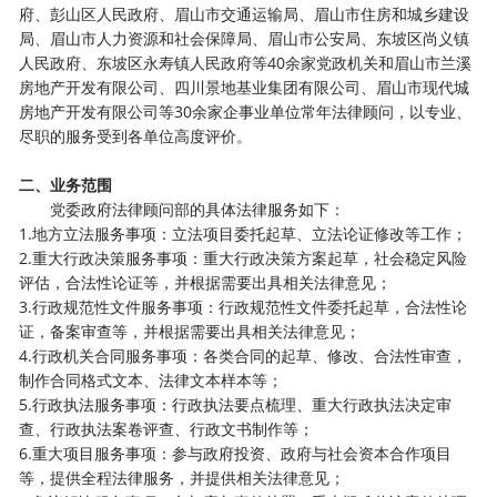
府、彭山区人民政府
、眉山市交通运输局
、眉山市住房和城乡建设
局、眉山市人力资源和社会保障局、眉山市公安局、东坡区尚义镇
人民政府、东坡区永寿镇人民政府等
4
0余家党政机关和
眉山市兰溪
房地产开发有限公司
、四川景地基业集团有限公司、眉山市现代城
房地产开发有限公司等30
余
家企事业单位常年法律顾问
，以专业
、
尽职的服务受到各单位
高度
评价。
二
、
业务范围
党委政府法律顾问部的具体法律服务如下：
1.
地方立法服务事项：立法项目委托起草、立法论证修改等工作；
2.
重大行政决策服务事项：重大行政决策方案起草，社会稳定风险
评估，合法性论证等，并根据需要出具相关法律意见；
3.
行政规范性文件服务事项：行政规范性文件委托起草，合法性论
证，备案审查等，并根据需要出具相关法律意见；
4.
行政机关合同服务事项：各类合同的起草、修改、合法性审查，
制作合同格式文本、法律文本样本等；
5.
行政执法服务事项：行政执法要点梳理、重大行政执法决定审
查、行政执法案卷评查、行政文书制作等；
6.
重大项目服务事项：参与政府投资、政府与社会资本合作项目
等，提供全程法律服务，并提供相关法律意见；