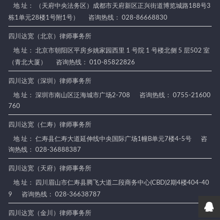
地 址： （天府中央法务区）成都市天府新区正兴街道博览城路188号3
栋1单元28楼1号附1号）
咨询热线： 028-86668830
四川达宽（北京）律师事务所
地 址： 北京市朝阳区平房乡姚家园西里 1 号院 1 号楼北侧 5 层502 室
（青北大厦）
咨询热线： 010-85822826
四川达宽（深圳）律师事务所
地 址： 深圳市南山区泛海城市广场2-708
咨询热线： 0755-21600
760
四川达宽（仁寿）律师事务所
地 址： 仁寿县仁寿大道延伸线中央国际广场1幢B单元7楼4-5号
咨
询热线： 028-36888387
四川达宽（天府）律师事务所
地 址： 四川眉山市仁寿县腾飞大道二段商务中心(CBD)2期4楼404-40
9
咨询热线： 028-36638787
四川达宽（金川）律师事务所