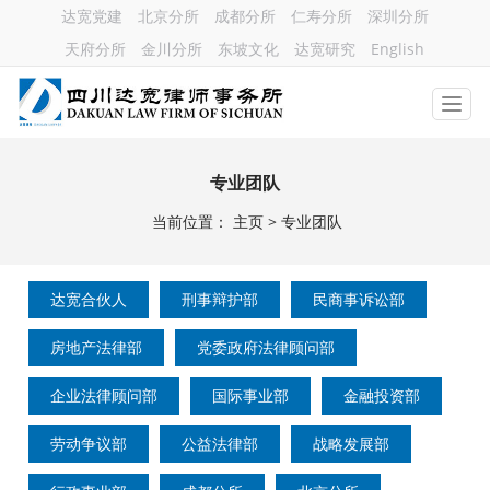
达宽党建
北京分所
成都分所
仁寿分所
深圳分所
天府分所
金川分所
东坡文化
达宽研究
English
专业团队
当前位置：
主页
>
专业团队
达宽合伙人
刑事辩护部
民商事诉讼部
房地产法律部
党委政府法律顾问部
企业法律顾问部
国际事业部
金融投资部
劳动争议部
公益法律部
战略发展部