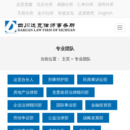
达宽党建
北京分所
成都分所
仁寿分所
深圳分所
天府分所
金川分所
东坡文化
达宽研究
English
专业团队
当前位置：
主页
>
专业团队
达宽合伙人
刑事辩护部
民商事诉讼部
房地产法律部
党委政府法律顾问部
企业法律顾问部
国际事业部
金融投资部
劳动争议部
公益法律部
战略发展部