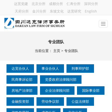
达宽党建
北京分所
成都分所
仁寿分所
深圳分所
天府分所
金川分所
东坡文化
达宽研究
English
专业团队
当前位置：
主页
>
专业团队
达宽合伙人
事业合伙人
刑事辩护部
民商事诉讼部
党委政府法律顾问部
房地产法律部
企业法律顾问部
国际事业部
金融投资部
劳动争议部
公益法律部