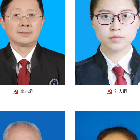
李志君
刘人瑕