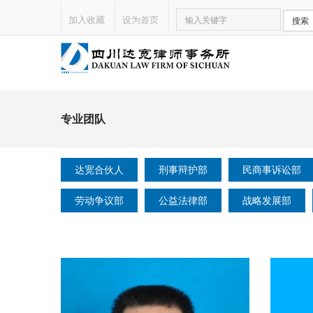
加入收藏
设为首页
搜索
专业团队
达宽合伙人
刑事辩护部
民商事诉讼部
劳动争议部
公益法律部
战略发展部