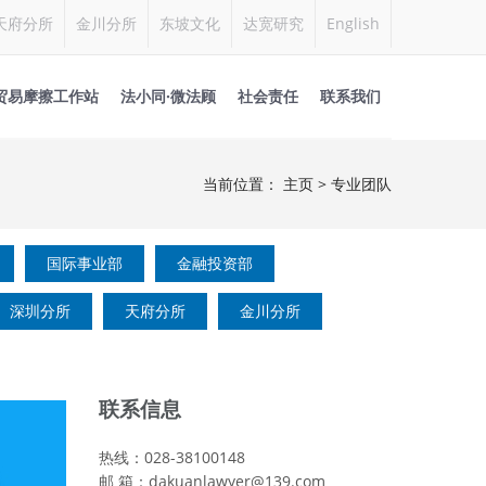
天府分所
金川分所
东坡文化
达宽研究
English
贸易摩擦工作站
法小同·微法顾
社会责任
联系我们
当前位置：
主页
>
专业团队
国际事业部
金融投资部
深圳分所
天府分所
金川分所
联系信息
热线：028-38100148
邮 箱：dakuanlawyer@139.com