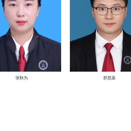
张秋为
舒思菡