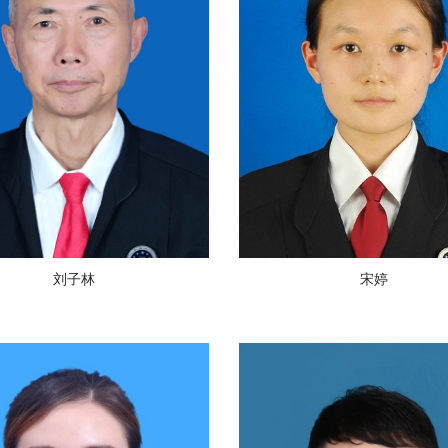
刘子林
宋婷