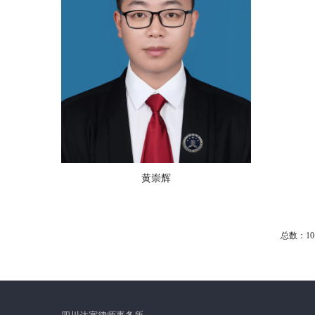
黄崇辉
总数：1