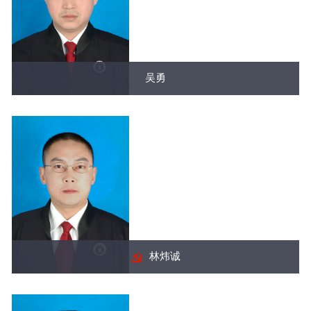
吴勇
林炜诚