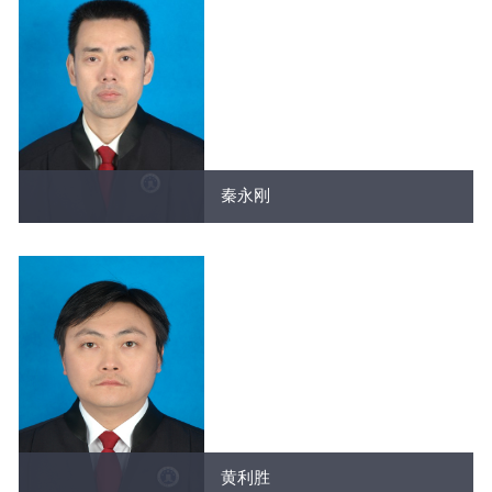
秦永刚
黄利胜