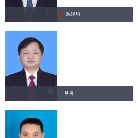
陈泽刚
吕勇