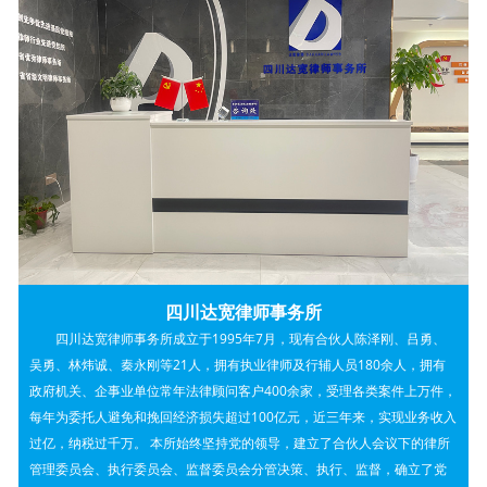
正、维护社会正义”为服务
宗旨。
收费标准：为规范本所律
师服务收费行为，保障自
然人、法人或其他组织的
合法权益，根据《国家发
四川达宽律师事务所
四川达宽律师事务所成立于1995年7月，现有合伙人陈泽刚、吕勇、
展和改革委员会关于放开
吴勇、林炜诚、秦永刚等21人，拥有执业律师及行辅人员180余人，拥有
政府机关、企事业单位常年法律顾问客户400余家，受理各类案件上万件，
部分服务价格意见的通
每年为委托人避免和挽回经济损失超过100亿元，近三年来，实现业务收入
过亿，纳税过千万。 本所始终坚持党的领导，建立了合伙人会议下的律所
知》（发改价格[2014]2755
管理委员会、执行委员会、监督委员会分管决策、执行、监督，确立了党