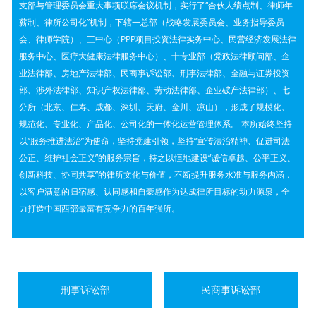
支部与管理委员会重大事项联席会议机制，实行了“合伙人绩点制、律师年
号）及《四川省定价目录
薪制、律所公司化”机制，下辖一总部（战略发展委员会、业务指导委员
会、律师学院）、三中心（PPP项目投资法律实务中心、民营经济发展法律
（2015年版）》等有关规
服务中心、医疗大健康法律服务中心）、十专业部（党政法律顾问部、企
业法律部、房地产法律部、民商事诉讼部、刑事法律部、金融与证券投资
定，结合本地区及本所律
部、涉外法律部、知识产权法律部、劳动法律部、企业破产法律部）、七
分所（北京、仁寿、成都、深圳、天府、金川、凉山），形成了规模化、
师服务的实际情况，制订
规范化、专业化、产品化、公司化的一体化运营管理体系。 本所始终坚持
以“服务推进法治”为使命，坚持党建引领，坚持“宣传法治精神、促进司法
本所律师法律服务收费标
公正、维护社会正义”的服务宗旨，持之以恒地建设“诚信卓越、公平正义、
创新科技、协同共享”的律所文化与价值，不断提升服务水准与服务内涵，
准。
以客户满意的归宿感、认同感和自豪感作为达成律所目标的动力源泉，全
力打造中国西部最富有竞争力的百年强所。
刑事诉讼部
民商事诉讼部