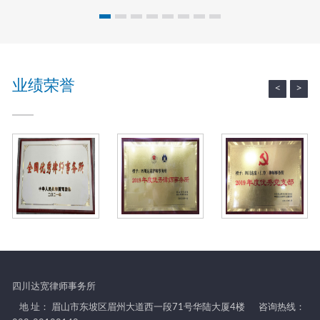
八
”
妇
业绩荣誉
<
>
女
节
主
题
活
动
四川达宽律师事务所
地 址： 眉山市东坡区眉州大道西一段71号华陆大厦4楼
咨询热线：