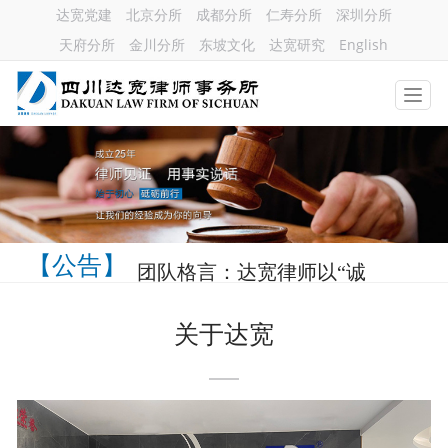
达宽党建
北京分所
成都分所
仁寿分所
深圳分所
天府分所
金川分所
东坡文化
达宽研究
English
【公告】
团队格言：达宽律师以“诚
信正义、团结务实、勤勉
关于达宽
尽责”为执业理念，以“宣
扬法治精神、促进司法公