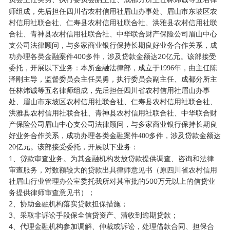
师组成，先后担任四川省农村信用社眉山办事处、眉山市东坡区农
村信用社联合社、仁寿县农村信用社联合社、洪雅县农村信用社联
合社、青神县农村信用社联合社、中华联合财产保险公司眉山中心
支公司法律顾问，与多家商业银行保持长期良好业务合作关系，成
功办理各类金融案件400多件，涉及贷款金额达20亿元。该部接受
委托，开展以下业务：
本所金融法律部，成立于1996年，由主任陈
泽刚主导，监督委员会主任吴勇，执行委员会副主任、成都分所主
任林炜诚等五名律师组成，先后担任四川省农村信用社眉山办事
处、眉山市东坡区农村信用社联合社、仁寿县农村信用社联合社、
洪雅县农村信用社联合社、青神县农村信用社联合社、中华联合财
产保险公司眉山中心支公司法律顾问，与多家商业银行保持长期良
好业务合作关系，成功办理各类金融案件400多件，涉及贷款金额达
20亿元。该部接受委托，开展以下业务：
1、贷款审查业务。为其金融机构发放贷款提供调查、咨询和法律
审查服务，对数额较大的贷款出具律师意见书（原四川省农村信用
社眉山行业管理办公室委托我所对其审批的500万元以上的信贷业
务提供律师审查意见书）；
2、协助金融机构落实贷款担保措施；
3、采取非诉讼手段保全信贷资产、清收到逾期贷款；
4、代理金融机构参加调解、仲裁或诉讼，处理借款合同、担保合