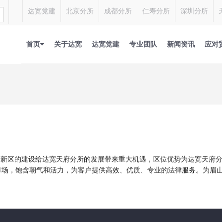
达宽党建
北京分所
成都分所
仁寿分所
深圳分所
首页
关于达宽
达宽党建
专业团队
新闻资讯
应对
天府新区的建设给达宽天府分所的发展带来重大机遇，区位优势为达宽天府
市场，饱含朝气和活力，为客户提供高效、优质、专业的法律服务。为眉山