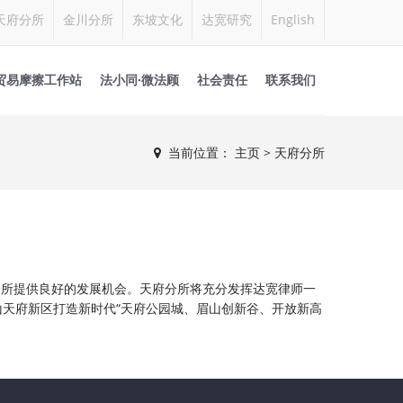
天府分所
金川分所
东坡文化
达宽研究
English
贸易摩擦工作站
法小同·微法顾
社会责任
联系我们
当前位置：
主页
>
天府分所
分所提供良好的发展机会。天府分所将充分发挥达宽律师一
天府新区打造新时代“天府公园城、眉山创新谷、开放新高