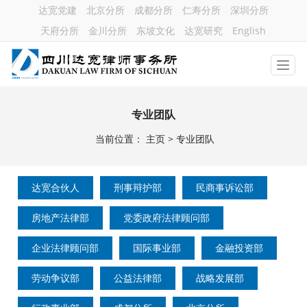
达宽党建
北京分所
成都分所
仁寿分所
深圳分所
天府分所
金川分所
东坡文化
达宽研究
English
专业团队
当前位置：
主页
>
专业团队
达宽合伙人
刑事辩护部
民商事诉讼部
房地产法律部
党委政府法律顾问部
企业法律顾问部
国际事业部
金融投资部
劳动争议部
公益法律部
战略发展部