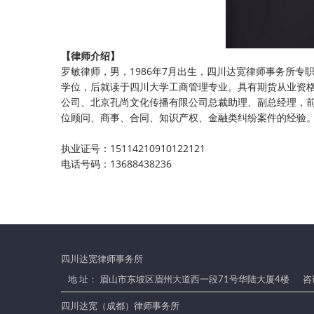
【律师介绍】
罗敏律师，男，
1986
年
7
月出生，四川达宽律师事务所专
学位，后就读于四川大学工商管理专业。具有期货从业资
公司、北京孔尚文化传播有限公司总裁助理、副总经理，
位顾问、商事、合同、知识产权、金融类纠纷案件的经验
执业证号：
15114210910122121
电话号码：13688438236
四川达宽律师事务所
地 址： 眉山市东坡区眉州大道西一段71号华陆大厦4楼
咨询
四川达宽（成都）律师事务所