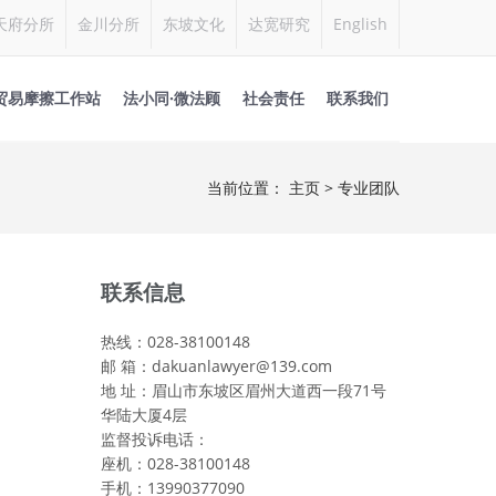
天府分所
金川分所
东坡文化
达宽研究
English
贸易摩擦工作站
法小同·微法顾
社会责任
联系我们
当前位置：
主页
> 专业团队
联系信息
热线：028-38100148
邮 箱：dakuanlawyer@139.com
地 址：眉山市东坡区眉州大道西一段71号
华陆大厦4层
监督投诉电话：
座机：028-38100148
手机：13990377090