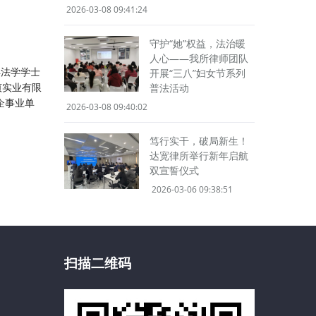
2026-03-08 09:41:24
守护“她”权益，法治暖
人心——我所律师团队
得法学学士
开展“三八”妇女节系列
贞实业有限
普法活动
企事业单
2026-03-08 09:40:02
笃行实干，破局新生！
达宽律所举行新年启航
双宣誓仪式
2026-03-06 09:38:51
扫描二维码