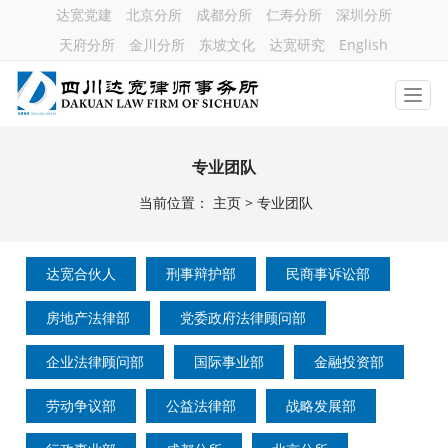
达宽党建
北京分所
成都分所
仁寿分所
深圳分所
天府分所
金川分所
东坡文化
达宽研究
English
专业团队
当前位置：
主页
>
专业团队
达宽合伙人
刑事辩护部
民商事诉讼部
房地产法律部
党委政府法律顾问部
企业法律顾问部
国际事业部
金融投资部
劳动争议部
公益法律部
战略发展部