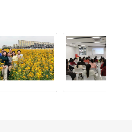
守
护“她”权
益，
法
治