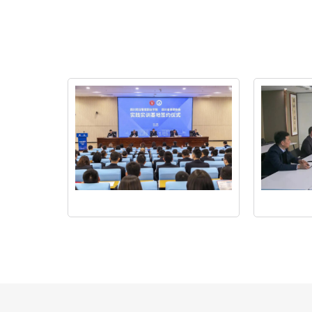
我
眉
所
山
入
市
选
司
省
法