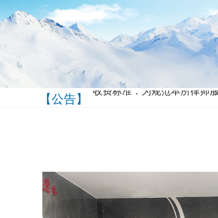
【公告】
团队格言：达宽律师以“诚信
治精神、促进司法公正、维护
收费标准：为规范本所律师
权益，根据《国家发展和改
价格[2014]2755号）及