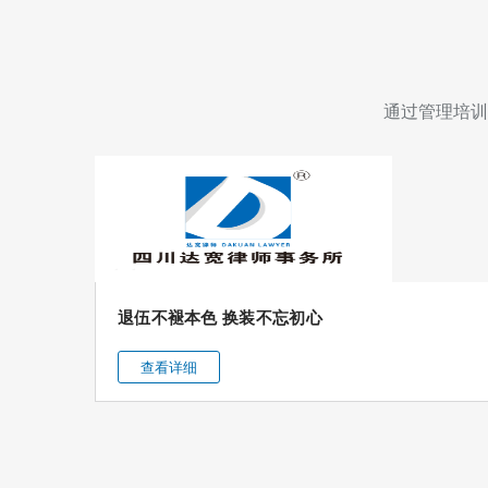
律
局
协
副
与
局
通过管理培训
四
长
川
王
司
伟
法
一
警
行
篇
退伍不褪本色 换装不忘初心
官
莅
职
临
查看详细
业
我
学
所
院
调