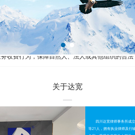
正义、团结务实、勤勉尽责”为执业理念，以“宣扬
社会正义”为服务宗旨。
关于达宽
服务收费行为，保障自然人、法人或其他组织的合法
革委员会关于放开部分服务价格意见的通知》（发改
四川达宽律师事务所成立
《四川省定价目录（2015年版）》等有关规定，结合本地
等21人，拥有执业律师及行