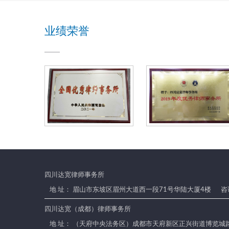
首
研
批
指
业绩荣誉
实
导
践
实
训
基
地
四川达宽律师事务所
地 址： 眉山市东坡区眉州大道西一段71号华陆大厦4楼
咨询
四川达宽（成都）律师事务所
地 址： （天府中央法务区）成都市天府新区正兴街道博览城路