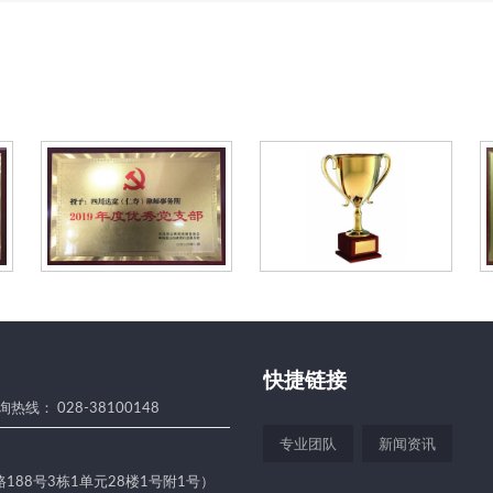
活
动
快捷链接
热线： 028-38100148
专业团队
新闻资讯
188号3栋1单元28楼1号附1号）