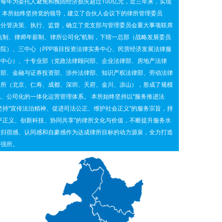
每年为委托人避免和挽回经济损失超过100亿元，近三年来，实现
 本所始终坚持党的领导，建立了合伙人会议下的律所管理委员
会分管决策、执行、监督，确立了党支部与管理委员会重大事项联席
点制、律师年薪制、律所公司化”机制，下辖一总部（战略发展委员
院）、三中心（PPP项目投资法律实务中心、民营经济发展法律服
务中心）、十专业部（党政法律顾问部、企业法律部、房地产法律
律部、金融与证券投资部、涉外法律部、知识产权法律部、劳动法律
分所（北京、仁寿、成都、深圳、天府、金川、凉山），形成了规模
、公司化的一体化运营管理体系。 本所始终坚持以“服务推进法
坚持“宣传法治精神、促进司法公正、维护社会正义”的服务宗旨，持
平正义、创新科技、协同共享”的律所文化与价值，不断提升服务水
的归宿感、认同感和自豪感作为达成律所目标的动力源泉，全力打造
年强所。