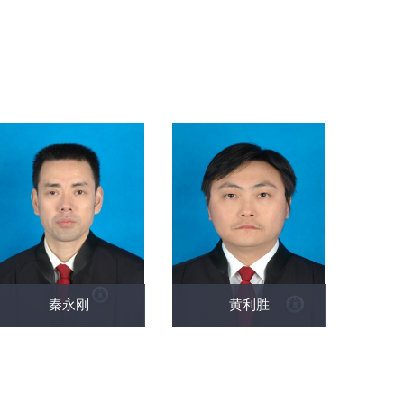
秦永刚
黄利胜