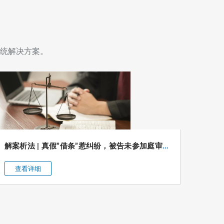
暖
人
心
统解决方案。
——
我
所
律
师
解案析法 | 真假”借条”惹纠纷，被告未参加庭审被列为失信人员如何维权？
团
队
查看详细
查
开
展“三
八”妇