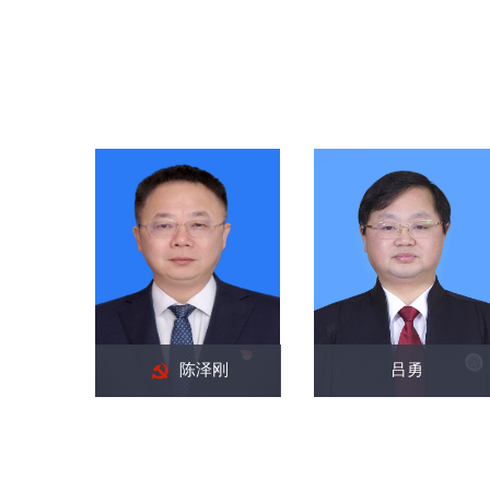
陈泽刚
吕勇