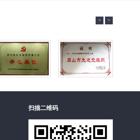
女
节
<
>
系
列
普
法
活
动
扫描二维码