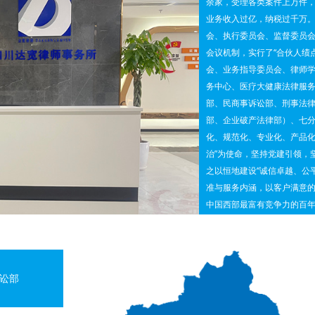
余家，受理各类案件上万件，
况，制订本所律师法律服务收费标准。
业务收入过亿，纳税过千万。
会、执行委员会、监督委员
会议机制，实行了“合伙人绩
会、业务指导委员会、律师学
务中心、医疗大健康法律服
部、民商事诉讼部、刑事法
部、企业破产法律部）、七
化、规范化、专业化、产品化
治”为使命，坚持党建引领，
之以恒地建设“诚信卓越、公
准与服务内涵，以客户满意
中国西部最富有竞争力的百
讼部