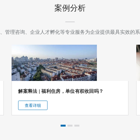
在
案例分析
发
光
、管理咨询、企业人才孵化等专业服务为企业提供最具实效的系
|
我
所
举
办“三
解案释法 | 福利住房，单位有权收回吗？
八”妇
女
查看详细
节
主
题