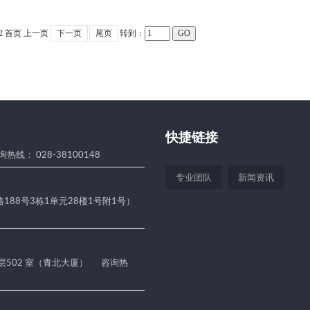
2
首页
上一页
下一页
尾页
转到：
快捷链接
热线： 028-38100148
专业团队
新闻资讯
188号3栋1单元28楼1号附1号）
 层502 室（青北大厦）
咨询热