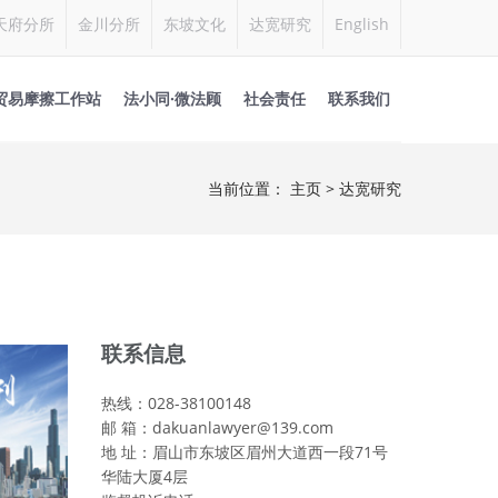
天府分所
金川分所
东坡文化
达宽研究
English
贸易摩擦工作站
法小同·微法顾
社会责任
联系我们
当前位置：
主页
>
达宽研究
联系信息
热线：028-38100148
邮 箱：dakuanlawyer@139.com
地 址：眉山市东坡区眉州大道西一段71号
华陆大厦4层