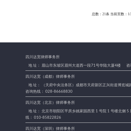
总数：21条
当前页数：
1
/
四川达宽律师事务所
地 址： 眉山市东坡区眉州大道西一段71号华陆大厦4楼
咨询
四川达宽（成都）律师事务所
地 址： （天府中央法务区）成都市天府新区正兴街道博览城路
咨询热线： 028-86668830
四川达宽（北京）律师事务所
地 址： 北京市朝阳区平房乡姚家园西里 1 号院 1 号楼北侧 5
线： 010-85822826
四川达宽（深圳）律师事务所