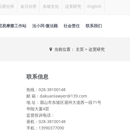
天府分所
金川分所
东坡文化
达宽研究
English
贸易摩擦工作站
法小同·微法顾
社会责任
联系我们
当前位置：
主页
> 达宽研究
联系信息
热线：028-38100148
邮 箱：dakuanlawyer@139.com
地 址：眉山市东坡区眉州大道西一段71号
华陆大厦4层
监督投诉电话：
座机：028-38100148
手机：13990377090