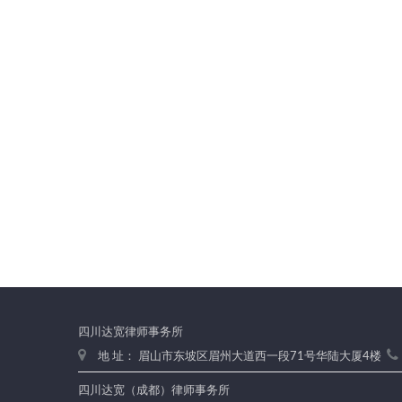
四川达宽律师事务所
地 址： 眉山市东坡区眉州大道西一段71号华陆大厦4楼
四川达宽（成都）律师事务所