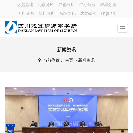
达宽党建
北京分所
成都分所
仁寿分所
深圳分所
天府分所
金川分所
东坡文化
达宽研究
English
新闻资讯
当前位置：
主页
>
新闻资讯