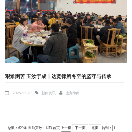
艰难困苦 玉汝于成┃达宽律所冬至的坚守与传承
2025-12-20
新闻资讯
达宽律师
总数：629条
当前页数：
1
/53
首页
上一页
下一页
尾页
转到：