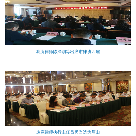
我所律师陈泽刚等出席市律协四届
达宽律师执行主任吕勇当选为眉山