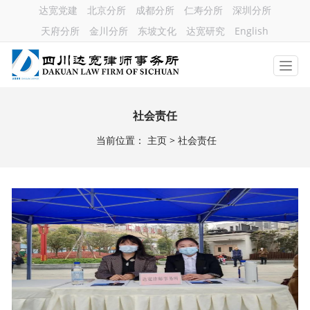
达宽党建
北京分所
成都分所
仁寿分所
深圳分所
天府分所
金川分所
东坡文化
达宽研究
English
社会责任
当前位置：
主页
>
社会责任