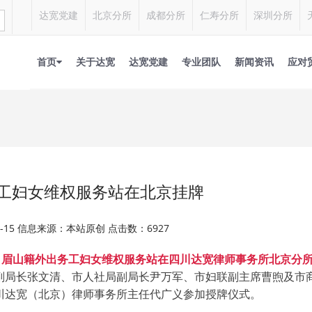
达宽党建
北京分所
成都分所
仁寿分所
深圳分所
首页
关于达宽
达宽党建
专业团队
新闻资讯
应对
工妇女维权服务站在北京挂牌
01-15 信息来源：本站原创 点击数：6927
日，眉山籍外出务工妇女维权服务站在四川达宽律师事务所北京分
副局长张文清、市人社局副局长尹万军、市妇联副主席曹煦及市
川达宽（北京）律师事务所
主任代广义参加授牌仪式。