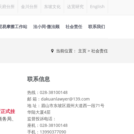
天府分所
金川分所
东坡文化
达宽研究
English
贸易摩擦工作站
法小同·微法顾
社会责任
联系我们
当前位置：
主页
> 社会责任
联系信息
热线：028-38100148
邮 箱：dakuanlawyer@139.com
地 址：眉山市东坡区眉州大道西一段71号
所正式挂
华陆大厦4层
商务局、
监督投诉电话：
座机：028-38100148
手机：13990377090