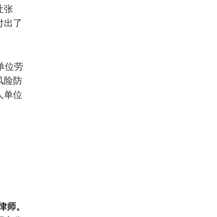
让张
付出了
单位劳
风险防
人单位
律师。