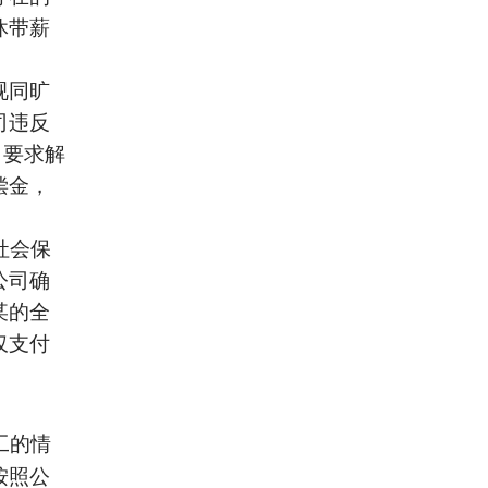
休带薪
视同旷
司违反
，要求解
偿金，
社会保
公司确
某的全
仅支付
工的情
按照公