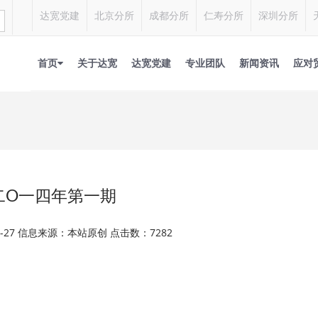
达宽党建
北京分所
成都分所
仁寿分所
深圳分所
首页
关于达宽
达宽党建
专业团队
新闻资讯
应对
二O一四年第一期
05-27 信息来源：本站原创 点击数：7282