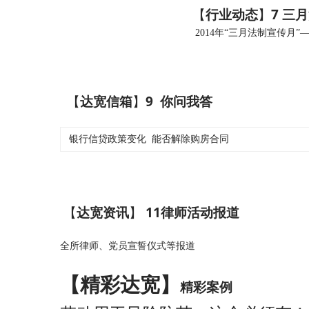
7
【
行业动态
】
三月
2014
年“三月法制宣传月”
9
【
达宽信箱
】
你问我答
银行信贷政策变化 能否解除购房合
同
11
【
达宽资讯
】
律师活动报道
全所律师、党员宣誓仪式等报道
【精彩
达宽
】
精彩案例