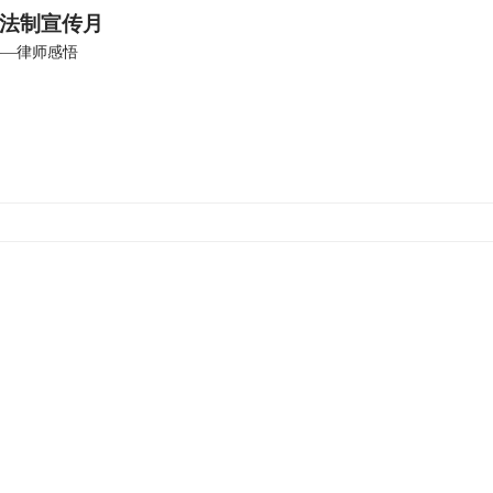
法制宣传月
——律师感悟