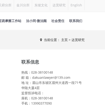
天府分所
金川分所
东坡文化
达宽研究
English
贸易摩擦工作站
法小同·微法顾
社会责任
联系我们
当前位置：
主页
> 达宽研究
联系信息
热线：028-38100148
邮 箱：dakuanlawyer@139.com
地 址：眉山市东坡区眉州大道西一段71号
华陆大厦4层
监督投诉电话：
座机：028-38100148
手机：13990377090