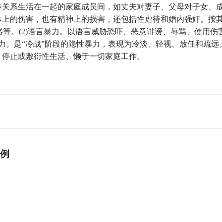
养关系生活在一起的家庭成员间，如丈夫对妻子、父母对子女、
体上的伤害，也有精神上的损害，还包括性虐待和婚内强奸。按
器等。(2)语言暴力。以语言威胁恐吓、恶意诽谤、辱骂、使用伤
暴力。是
“
冷战
”
阶段的隐性暴力，表现为冷淡、轻视、放任和疏远
，停止或敷衍性生活、懒于一切家庭工作。
例