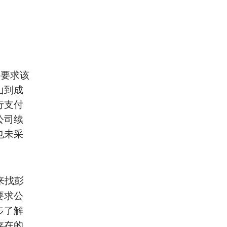
头要求该
山到成
行支付
公司续
也未采
来找彭
要求公
步了解
存在的