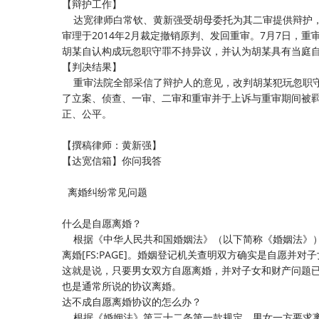
【辩护工作】
达宽律师白常钦、黄新强受胡母委托为其二审提供辩护，
审理于2014年2月裁定撤销原判、发回重审。7月7日，
胡某自认构成玩忽职守罪不持异议，并认为胡某具有当庭
【判决结果】
重审法院全部采信了辩护人的意见，改判胡某犯玩忽职守
了立案、侦查、一审、二审和重审并于上诉与重审期间被
正、公平。
【撰稿律师：黄新强】
【达宽信箱】你问我答
离婚纠纷常见问题
什么是自愿离婚？
根据《中华人民共和国婚姻法》（以下简称《婚姻法》）
离婚[FS:PAGE]。婚姻登记机关查明双方确实是自愿并
这就是说，只要男女双方自愿离婚，并对子女和财产问题
也是通常所说的协议离婚。
达不成自愿离婚协议的怎么办？
根据《婚姻法》第三十二条第一款规定，男女一方要求离