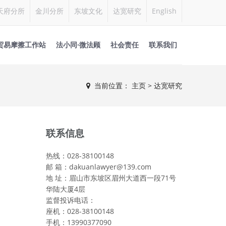
天府分所
金川分所
东坡文化
达宽研究
English
贸易摩擦工作站
法小同·微法顾
社会责任
联系我们
当前位置：
主页
> 达宽研究
联系信息
热线：028-38100148
邮 箱：dakuanlawyer@139.com
地 址：眉山市东坡区眉州大道西一段71号
华陆大厦4层
监督投诉电话：
座机：028-38100148
手机：13990377090