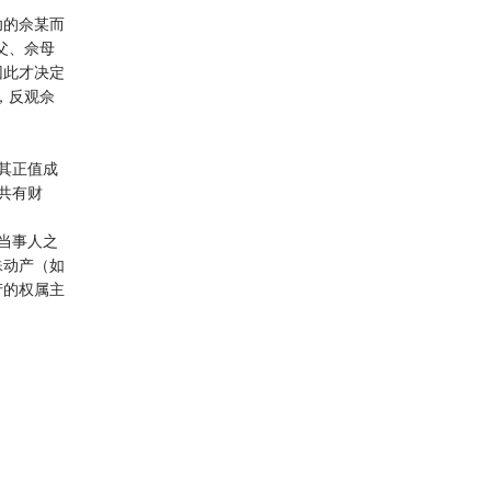
幼的佘某而
父、佘母
因此才决定
，反观佘
其正值成
共有财
当事人之
殊动产（如
产的权属主