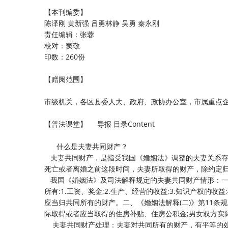
【本刊编委】
陈泽刚 黄新强 吕勇林静 吴勇 秦永刚
责任编辑：张蓉
校对：窦敬
印数：260份
【赠阅范围】
市级机关，各区县委人大、政府、政协办公室，市属重点
【普法课堂】 导报 目录Content
什么是夫妻共同财产？
夫妻共同财产，是指受我国《婚姻法》调整的夫妻关系存
死亡或者离婚之前这段时间，夫妻所取得的财产，除约定
我国《婚姻法》及司法解释规定的夫妻共同财产情形：一、
所有:1.工资、奖金;2.生产、经营的收益;3.知识产权的
应当归共同所有的财产。二、《婚姻法解释(二)》第11条规
际取得或者应当取得的住房补贴、住房公积金;男女双方实
夫妻共同财产处理：夫妻对共同所有的财产，有平等的处