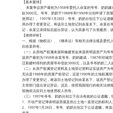
【基本案情】
本案争议房产最初为1958年委托人佘某的爷爷、奶奶建
款3000元。爷爷、奶奶于1988年和1990年分别申
使用证》。1997年1月28日，爷爷、奶奶分别立下公证
局办理了变更登记，将该宗土地登记到佘某名下。佘某在
记，佘某父亲得知后提出异议，认为其参与了出资建房，
【律师评析】
一、根据《物权法》、《继承法》等相关法律法规及委托
归佘某所有。
（一）从房地产权属来源和修建资金来源表明该房产为爷
该房产最初为1958年佘某爷爷、奶奶建成，1987年经
迁新建时得到的房屋等补偿款3000元，以及爷爷奶奶二人
（二）从房产权属登记资料及土地登记资料证实该房产为
无论是1988年的房屋产权登记，还是1990年的土地权
办理了变更登记，将该宗土地登记到佘某名下。该房产登
主管部门提出登记异议。况且，按照我国现行的相关法律
筑物依法应归土地使用权人所有。
（三）1997年爷爷、奶奶分别立下合法有效的公证遗嘱
1、不动产登记簿表明该房屋及所占土地一直登记的权利
2、1997年1月28日，爷爷、奶奶分别立下公证遗嘱，
房产。