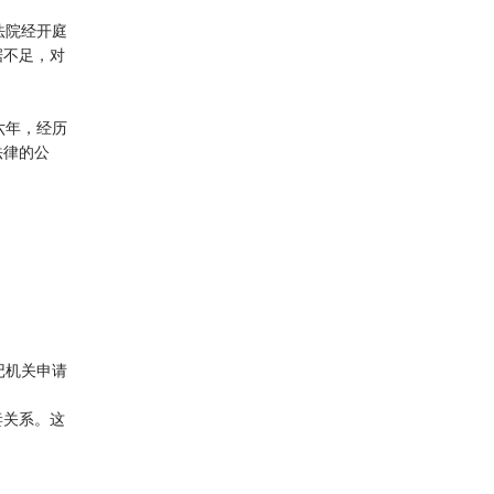
法院经开庭
据不足，对
六年，经历
法律的公
记机关申请
妻关系。这