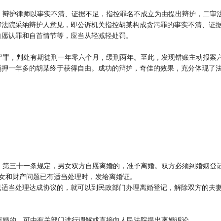
辩护律师以事实不清、证据不足，指控罪名不成立为由提出辩护，二审
重审法院采纳辩护人意见，即公诉机关指控胡某构成贪污罪的事实不清、证
自愿认罪和自首情节等，应当从轻减轻处罚。
罪，判处有期徒刑一年零六个月，缓刑两年。至此，发现错账主动报案
羁押一年多的胡某终于获得自由。成功的辩护，奇佳的效果，充分体现了
第三十一条规定，男女双方自愿离婚的，准予离婚。双方必须到婚姻登
对子女和财产问题已有适当处理时，发给离婚证。
已适当处理达成协议的，就可以到民政部门办理离婚登记，解除双方的夫
婚的，可由有关部门进行调解或直接向人民法院提出离婚诉讼。