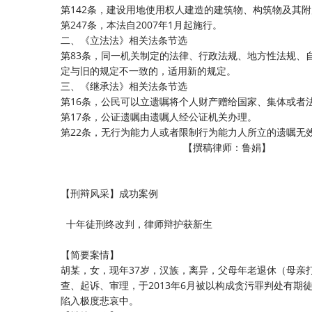
第142条，建设用地使用权人建造的建筑物、构筑物及其
第247条，本法自2007年1月起施行。
二、《立法法》相关法条节选
第83条，同一机关制定的法律、行政法规、地方性法规、
定与旧的规定不一致的，适用新的规定。
三、《继承法》相关法条节选
第16条，公民可以立遗嘱将个人财产赠给国家、集体或者
第17条，公证遗嘱由遗嘱人经公证机关办理。
第22条，无行为能力人或者限制行为能力人所立的遗嘱无
【撰稿律师：鲁娟】
【刑辩风采】成功案例
十年徒刑终改判，律师辩护获新生
【简要案情】
胡某，女，现年37岁，汉族，离异，父母年老退休（母亲
查、起诉、审理，于2013年6月被以构成贪污罪判处有
陷入极度悲哀中。