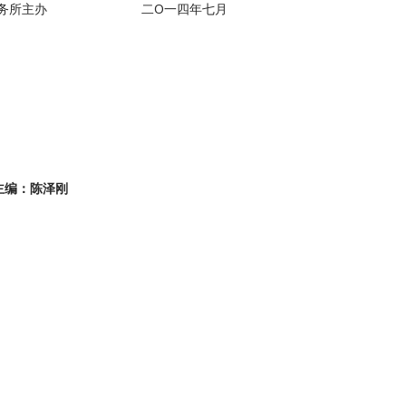
师事务所主办 二O一四年七月
N 主编：陈泽刚