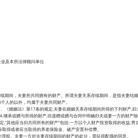
企业及本所法律顾问单位
续期间，夫妻所共同拥有的财产。所谓夫妻关系存续期间，是指夫妻结
归个人的以外，均属于夫妻共同财产。
《婚姻法》第17条的规定,夫妻在婚姻关系存续期间所得的下列财产,归
收益;4.继承或赠与所得的财产,但遗赠或赠与合同中明确归夫或妻一方的财产除外
定,“其他应当归共同所有的财产”包括:一方以个人财产投资取得的收益;男
际取得或者应当取得的养老保险金、破产安置补偿费。
理权。夫妻一方对夫妻存续期间的财产的处分，需征得配偶的同意。