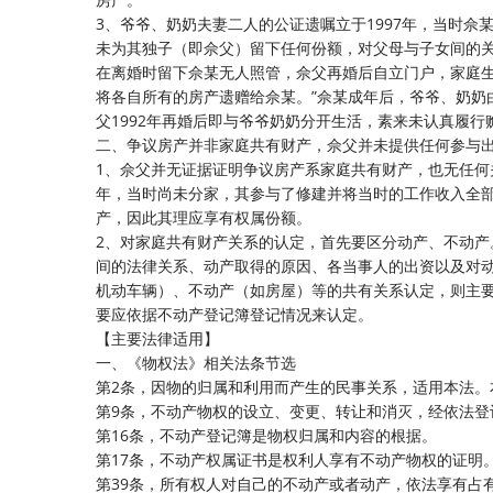
3、爷爷、奶奶夫妻二人的公证遗嘱立于1997年，当时佘
未为其独子（即佘父）留下任何份额，对父母与子女间的关
在离婚时留下佘某无人照管，佘父再婚后自立门户，家庭
将各自所有的房产遗赠给佘某。”佘某成年后，爷爷、奶奶
父1992年再婚后即与爷爷奶奶分开生活，素来未认真履行
二、争议房产并非家庭共有财产，佘父并未提供任何参与
1、佘父并无证据证明争议房产系家庭共有财产，也无任
年，当时尚未分家，其参与了修建并将当时的工作收入全部交
产，因此其理应享有权属份额。
2、对家庭共有财产关系的认定，首先要区分动产、不动
间的法律关系、动产取得的原因、各当事人的出资以及对
机动车辆）、不动产（如房屋）等的共有关系认定，则主
要应依据不动产登记簿登记情况来认定。
【主要法律适用】
一、《物权法》相关法条节选
第2条，因物的归属和利用而产生的民事关系，适用本法。
第9条，不动产物权的设立、变更、转让和消灭，经依法登
第16条，不动产登记簿是物权归属和内容的根据。
第17条，不动产权属证书是权利人享有不动产物权的证明
第39条，所有权人对自己的不动产或者动产，依法享有占