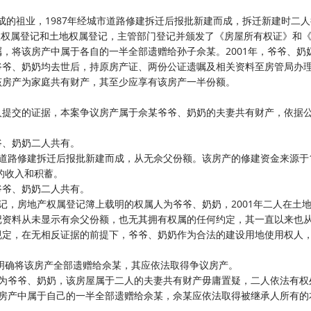
成的祖业，1987年经城市道路修建拆迁后报批新建而成，拆迁新建时二
请了房屋权属登记和土地权属登记，主管部门登记并颁发了《房屋所有权证》和
遗嘱，将该房产中属于各自的一半全部遗赠给孙子佘某。2001年，爷爷、奶
爷爷、奶奶均去世后，持原房产证、两份公证遗嘱及相关资料至房管局办
该房产为家庭共有财产，其至少应享有该房产一半份额。
人提交的证据，本案争议房产属于佘某爷爷、奶奶的夫妻共有财产，依据
爷、奶奶二人共有。
城市道路修建拆迁后报批新建而成，从无佘父份额。该房产的修建资金来源于1
的收入和积蓄。
爷爷、奶奶二人共有。
属登记，房地产权属登记簿上载明的权属人为爷爷、奶奶，2001年二人在土
记资料从未显示有佘父份额，也无其拥有权属的任何约定，其一直以来也
规定，在无相反证据的前提下，爷爷、奶奶作为合法的建设用地使用权人
，明确将该房产全部遗赠给佘某，其应依法取得争议房产。
人为爷爷、奶奶，该房屋属于二人的夫妻共有财产毋庸置疑，二人依法有权
将该房产中属于自己的一半全部遗赠给佘某，佘某应依法取得被继承人所有的