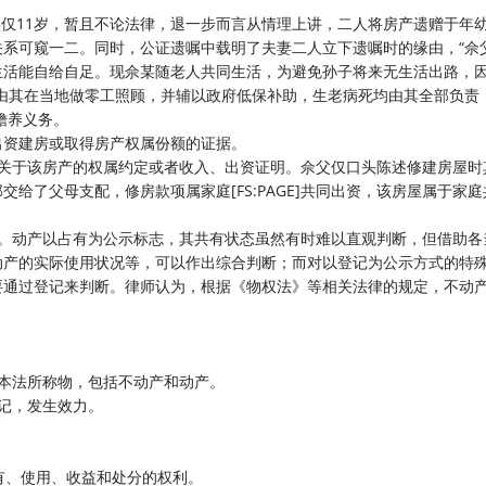
某仅11岁，暂且不论法律，退一步而言从情理上讲，二人将房产遗赠于年
系可窥一二。同时，公证遗嘱中载明了夫妻二人立下遗嘱时的缘由，“佘
生活能自给自足。现佘某随老人共同生活，为避免孙子将来无生活出路，
由其在当地做零工照顾，并辅以政府低保补助，生老病死均由其全部负责
赡养义务。
出资建房或取得房产权属份额的证据。
何关于该房产的权属约定或者收入、出资证明。佘父仅口头陈述修建房屋时
给了父母支配，修房款项属家庭[FS:PAGE]共同出资，该房屋属于家庭
产。动产以占有为公示标志，其共有状态虽然有时难以直观判断，但借助各
动产的实际使用状况等，可以作出综合判断；而对以登记为公示方式的特
要通过登记来判断。律师认为，根据《物权法》等相关法律的规定，不动
本法所称物，包括不动产和动产。
记，发生效力。
。
有、使用、收益和处分的权利。