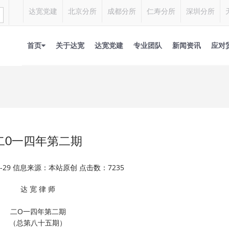
达宽党建
北京分所
成都分所
仁寿分所
深圳分所
首页
关于达宽
达宽党建
专业团队
新闻资讯
应对
二0一四年第二期
01-29 信息来源：本站原创 点击数：7235
达 宽 律 师
二O一四年第二期
（总第八十五期）