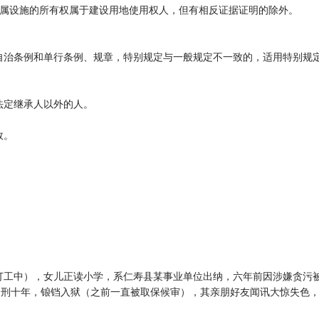
附属设施的所有权属于建设用地使用权人，但有相反证据证明的除外。
自治条例和单行条例、规章，特别规定与一般规定不一致的，适用特别规
法定继承人以外的人。
效。
打工中），女儿正读小学，系仁寿县某事业单位出纳，六年前因涉嫌贪污
期徒刑十年，锒铛入狱（之前一直被取保候审），其亲朋好友闻讯大惊失色