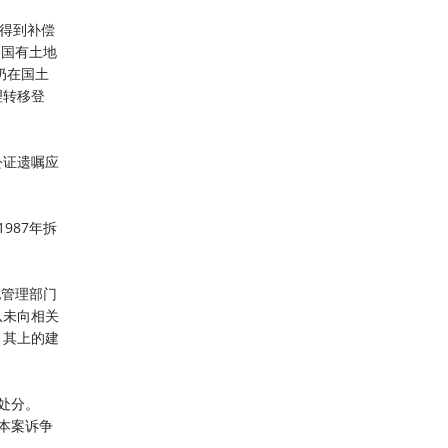
人得到补偿
《国有土地
奶在国土
理转移登
公证遗嘱应
987年拆
地管理部门
从未向相关
，其上的建
处分。
本案诉争