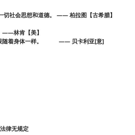
一切社会思想和道德。 —— 柏拉图【古希腊】
。——林肯【美】
跟随着身体一样。 —— 贝卡利亚[意]
案例
于法有据
【
律常识
法律无规定