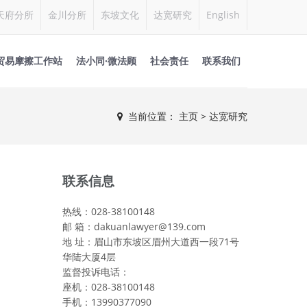
天府分所
金川分所
东坡文化
达宽研究
English
贸易摩擦工作站
法小同·微法顾
社会责任
联系我们
当前位置：
主页
> 达宽研究
联系信息
热线：028-38100148
邮 箱：dakuanlawyer@139.com
地 址：眉山市东坡区眉州大道西一段71号
华陆大厦4层
监督投诉电话：
座机：028-38100148
手机：13990377090