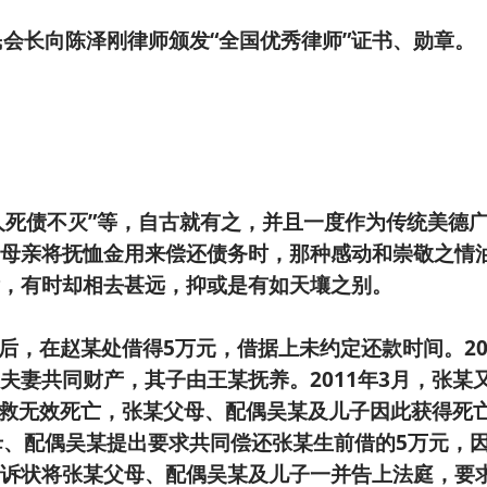
民会长向陈泽刚律师颁发“全国优秀律师”证书、勋章
“人死债不灭”等，自古就有之，并且一度作为传统美德
母亲将抚恤金用来偿还债务时，那种感动和崇敬之情
，有时却相去甚远，抑或是有如天壤之别。
张后，在赵某处借得5万元，借据上未约定还款时间。20
夫妻共同财产，其子由王某抚养。2011年3月，张某
祸抢救无效死亡，张某父母、配偶吴某及儿子因此获得死
母、配偶吴某提出要求共同偿还张某生前借的5万元，
诉状将张某父母、配偶吴某及儿子一并告上法庭，要