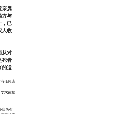
近亲属
偿方与
亡，已
权人收
而从对
是死者
者的遗
留有任何遗
，要求债权
各自所有