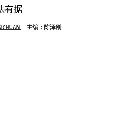
法有据
主编：陈泽刚
 SICHUAN
义