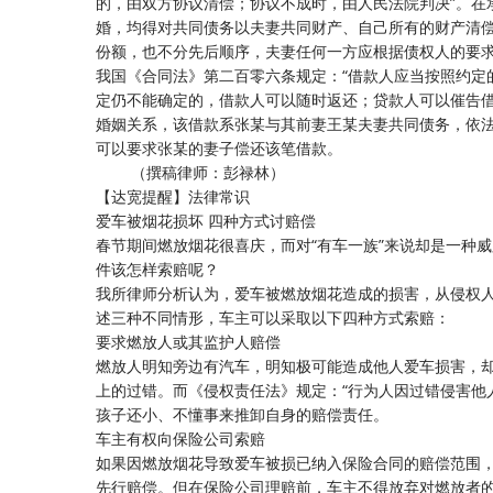
的，由双方协议清偿；协议不成时，由人民法院判决”。在
婚，均得对共同债务以夫妻共同财产、自己所有的财产清
份额，也不分先后顺序，夫妻任何一方应根据债权人的要
我国《合同法》第二百零六条规定：“借款人应当按照约定
定仍不能确定的，借款人可以随时返还；贷款人可以催告
婚姻关系，该借款系张某与其前妻王某夫妻共同债务，依
可以要求张某的妻子偿还该笔借款。
（撰稿律师：彭禄林）
【达宽提醒】法律常识
爱车被烟花损坏 四种方式讨赔偿
春节期间燃放烟花很喜庆，而对“有车一族”来说却是一种
件该怎样索赔呢？
我所律师分析认为，爱车被燃放烟花造成的损害，从侵权人
述三种不同情形，车主可以采取以下四种方式索赔：
要求燃放人或其监护人赔偿
燃放人明知旁边有汽车，明知极可能造成他人爱车损害，
上的过错。而《侵权责任法》规定：“行为人因过错侵害他
孩子还小、不懂事来推卸自身的赔偿责任。
车主有权向保险公司索赔
如果因燃放烟花导致爱车被损已纳入保险合同的赔偿范围
先行赔偿。但在保险公司理赔前，车主不得放弃对燃放者