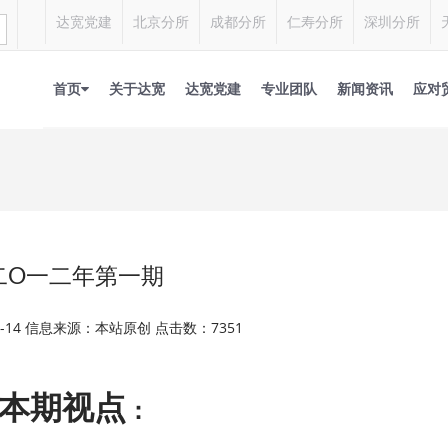
达宽党建
北京分所
成都分所
仁寿分所
深圳分所
首页
关于达宽
达宽党建
专业团队
新闻资讯
应对
二O一二年第一期
03-14 信息来源：本站原创 点击数：7351
本期视点
：