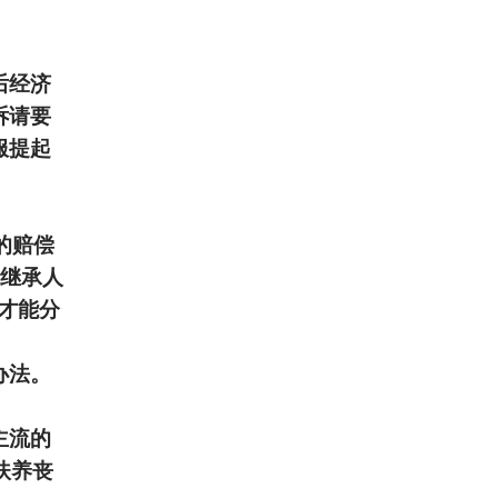
后经济
诉请要
服提起
的赔偿
被继承人
才能分
办法。
主流的
扶养丧