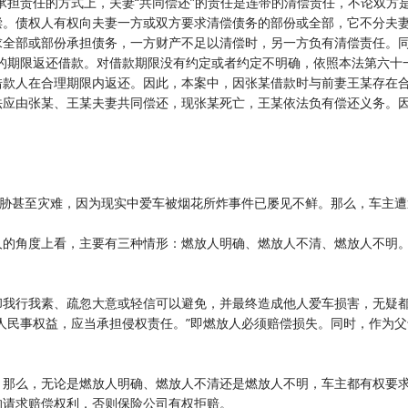
承担责任的方式上，夫妻“共同偿还”的责任是连带的清偿责任，不论双方
偿。债权人有权向夫妻一方或双方要求清偿债务的部份或全部，它不分夫
求全部或部份承担债务，一方财产不足以清偿时，另一方负有清偿责任。
的期限返还借款。对借款期限没有约定或者约定不明确，依照本法第六十
借款人在合理期限内返还。因此，本案中，因张某借款时与前妻王某存在
法应由张某、王某夫妻共同偿还，现张某死亡，王某依法负有偿还义务。
威胁甚至灾难，因为现实中爱车被烟花所炸事件已屡见不鲜。那么，车主
的角度上看，主要有三种情形：燃放人明确、燃放人不清、燃放人不明。
却我行我素、疏忽大意或轻信可以避免，并最终造成他人爱车损害，无疑
人民事权益，应当承担侵权责任。”即燃放人必须赔偿损失。同时，作为
，那么，无论是燃放人明确、燃放人不清还是燃放人不明，车主都有权要
的请求赔偿权利，否则保险公司有权拒赔。