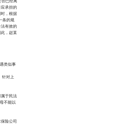
是否已经离
妻应承担的
同时，根据
一条的规
合法有效的
因此，赵某
遭遇类似事
 针对上
都属于民法
父母不能以
求保险公司