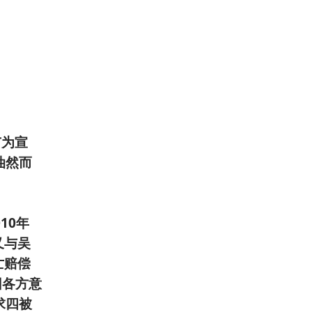
。
广为宣
油然而
10年
又与吴
亡赔偿
因各方意
求四被