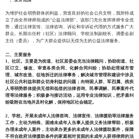
为维护社会弱势群体的利益，营造良好的社会公共文明，我所特成
立了由
全所律师组成的
“公益法律部”。该部门充分发挥律师专业优
势，通过法律宣传、法律咨询、诉讼和非诉讼代理的方式服务广大
群众。长期出任村（
社区
）法律顾问、学校法制副校长、调委会副
主任（
委员
），为广大群众提供以无偿为主的公益法律服务。
二、主要服务
1、社区。主要是为街道、社区居委会充当法律顾问，协助街道、社
区订立、修改、审查各类合同、化解合同纠纷；协助处理城市管
理、城市改造、征地拆迁的法律事务，解决城市管理和建设中涉及
社区公共利益和群众切身利益的问题；向特困人群、军烈属、残疾
人等弱势群体提供无偿和低偿的法律咨询、民事调解、民事案件代
理等法律服务；积极参与接访活动，运用专业法律知识，把矛盾纠
纷吸附在当地并及时化解，保持地区社会稳定。
2、学校。开展未成年人法律咨询、法律宣传、法律援助等法律服务
工作，主动为特殊、困难未成年人当事人提供义务法律帮助，积极
办理未成年人案件，主动承办更多的未成年人法律援助案件，保障
不符合政府法律援助条件的家庭相对贫困的未成年人获得律师的法