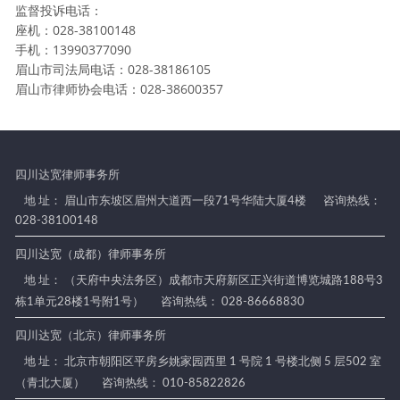
监督投诉电话：
座机：028-38100148
手机：13990377090
眉山市司法局电话：028-38186105
眉山市律师协会电话：028-38600357
四川达宽律师事务所
地 址： 眉山市东坡区眉州大道西一段71号华陆大厦4楼
咨询热线：
028-38100148
四川达宽（成都）律师事务所
地 址： （天府中央法务区）成都市天府新区正兴街道博览城路188号3
栋1单元28楼1号附1号）
咨询热线： 028-86668830
四川达宽（北京）律师事务所
地 址： 北京市朝阳区平房乡姚家园西里 1 号院 1 号楼北侧 5 层502 室
（青北大厦）
咨询热线： 010-85822826