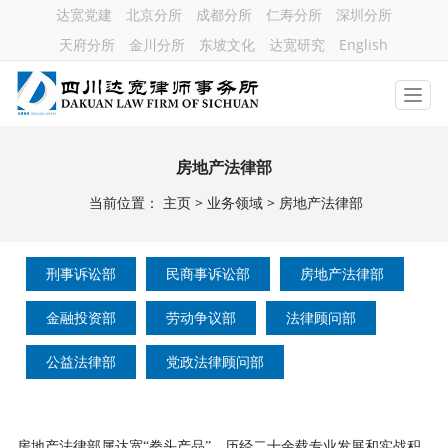
达宽党建
北京分所
成都分所
仁寿分所
深圳分所
天府分所
金川分所
东坡文化
达宽研究
English
房地产法律部
当前位置：
主页
>
业务领域
>
房地产法律部
刑事诉讼部
民商事诉讼部
房地产法律部
金融投资部
劳动争议部
法律顾问部
公益法律部
党政法律顾问部
房地产法律部属达宽
“拳头产品”，历经二十余载专业发展和实战积