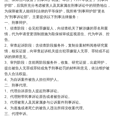
护部”，后我所充分考虑
被害人及其家属在刑事诉讼中的弱势地位，
为保障被害人能得到法律的平等保护，我所将
“刑事辩护部”更名
为“刑事诉讼部”。主要提供以下刑事法律服务：
一、刑事辩护。
1、侦查阶段：会见犯罪嫌疑人，向侦查机关了解涉嫌的罪名和案
情，代为申请变更强制措施为取保候审或监视居住、代为申诉、控
告。
2、审查起诉阶段：含侦查阶段服务外，复制全案材料阅卷研究案
情，核实证据，向审查起诉机关提出犯罪嫌疑人无罪、罪轻或不起
诉的律师意见。
3、审判阶段：含前两阶段服务外，收集、研究证据，出庭辩护，
提出被告人无罪或罪轻或免予刑事处罚的材料和意见，依法维护被
告人合法权益。
4、为自诉案件被告人担任辩护人。
二、刑事代理。
1、代理自诉原告人提起刑事诉讼。
2、代理附带民事诉讼原告或者被告诉讼。
3、代理被害人及其家属参与公诉案件刑事诉讼。
4、为逃逸或者死亡的被告人违法所得没收案代理。
三、代理申诉。