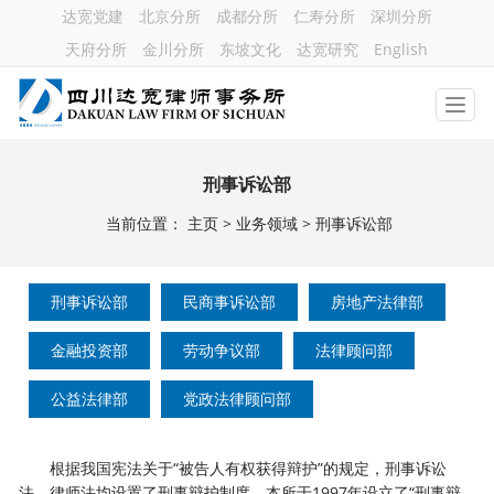
达宽党建
北京分所
成都分所
仁寿分所
深圳分所
天府分所
金川分所
东坡文化
达宽研究
English
刑事诉讼部
当前位置：
主页
>
业务领域
>
刑事诉讼部
刑事诉讼部
民商事诉讼部
房地产法律部
金融投资部
劳动争议部
法律顾问部
公益法律部
党政法律顾问部
根据我国宪法关于
“被告人有权获得辩护”的规定，刑事诉讼
法、律师法均设置了刑事辩护制度。本所于1997年设立了“刑事辩