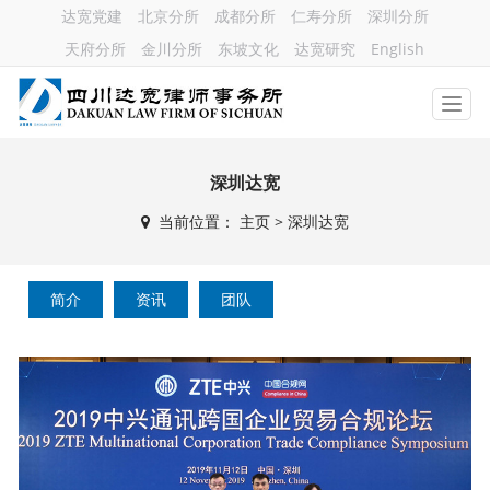
达宽党建
北京分所
成都分所
仁寿分所
深圳分所
天府分所
金川分所
东坡文化
达宽研究
English
深圳达宽
当前位置：
主页
>
深圳达宽
简介
资讯
团队