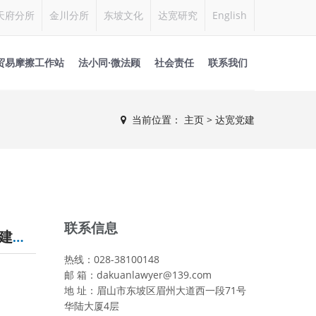
天府分所
金川分所
东坡文化
达宽研究
English
贸易摩擦工作站
法小同·微法顾
社会责任
联系我们
当前位置：
主页
>
达宽党建
联系信息
争做‘四有律师’、创建‘四化律所’主题推进会暨迎“七一”支部联建活动顺利开展
热线：028-38100148
邮 箱：dakuanlawyer@139.com
地 址：眉山市东坡区眉州大道西一段71号
华陆大厦4层