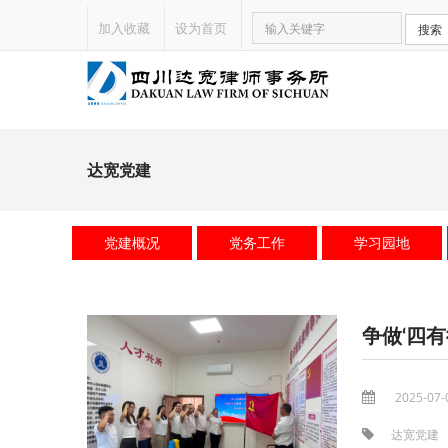
加入收藏
设为首页
搜索
达宽党建
党建概况
党务工作
学习园地
2025-07-
达宽党建