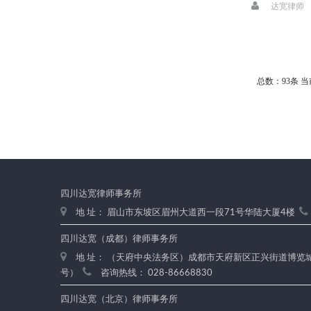
达宽律师
总数：93条
当
四川达宽律师事务所
地 址： 眉山市东坡区眉州大道西一段71号华陆大厦4楼
四川达宽（成都）律师事务所
地 址： （天府中央法务区）成都市天府新区正兴街道博览城路
号）
咨询热线： 028-86668830
四川达宽（北京）律师事务所