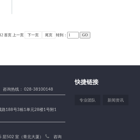
12
首页
上一页
下一页
尾页
转到：
快捷链接
咨询热线： 028-38100148
专业团队
新闻资讯
188号3栋1单元28楼1号附1
5 层502 室（青北大厦）
咨询