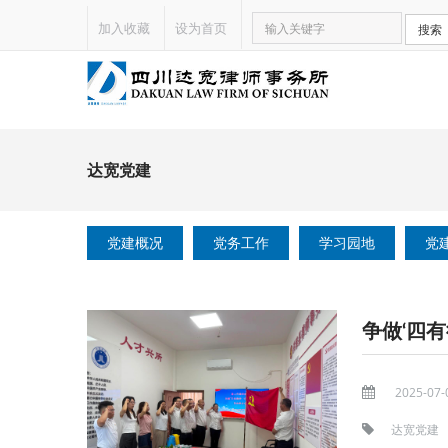
加入收藏
设为首页
搜索
达宽党建
党建概况
党务工作
学习园地
党
2025-07-
达宽党建