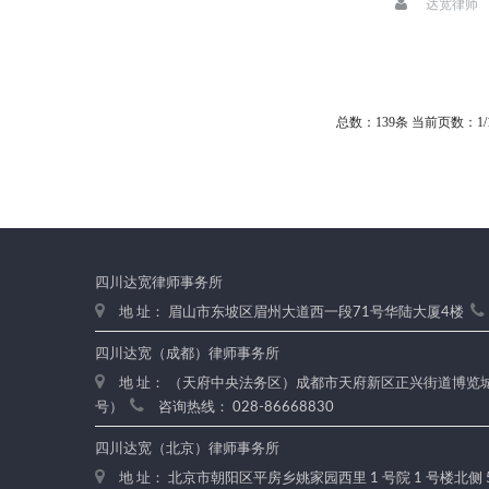
达宽律师
总数：139条
当前页数：
1
/
四川达宽律师事务所
地 址： 眉山市东坡区眉州大道西一段71号华陆大厦4楼
四川达宽（成都）律师事务所
地 址： （天府中央法务区）成都市天府新区正兴街道博览城路
号）
咨询热线： 028-86668830
四川达宽（北京）律师事务所
地 址： 北京市朝阳区平房乡姚家园西里 1 号院 1 号楼北侧 