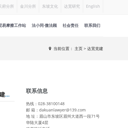
天府分所
金川分所
东坡文化
达宽研究
English
贸易摩擦工作站
法小同·微法顾
社会责任
联系我们
当前位置：
主页
>
达宽党建
联系信息
争做‘四有律师’、创建‘四化律所’主题推进会暨迎“七一”支部联建活动顺利开展
热线：028-38100148
邮 箱：dakuanlawyer@139.com
地 址：眉山市东坡区眉州大道西一段71号
华陆大厦4层