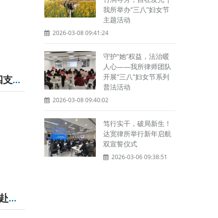
我所举办“三八”妇女节
主题活动
2026-03-08 09:41:24
守护“她”权益，法治暖
人心——我所律师团队
开展“三八”妇女节系列
我所党支部、团支部与四川省交通运输综合行政执法总队第四支队开展联建活动
普法活动
2026-03-08 09:40:02
笃行实干，破局新生！
达宽律所举行新年启航
双宣誓仪式
2026-03-06 09:38:51
传承延安精神，赓续红色血脉——四川达宽律师事务所党支部赴延安开展爱国主义教育活动