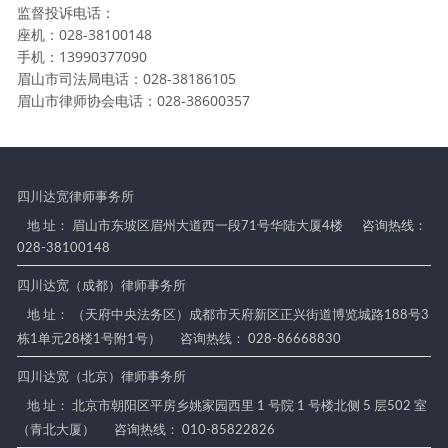
监督投诉电话：
座机：028-38100148
手机：13990377090
眉山市司法局电话：028-38186105
眉山市律师协会电话：028-38600357
四川达宽律师事务所
地 址： 眉山市东坡区眉州大道西一段71号华陆大厦4楼
咨询热线：
028-38100148
四川达宽（成都）律师事务所
地 址： （天府中央法务区）成都市天府新区正兴街道博览城路188号3
栋1单元28楼1号附1号）
咨询热线： 028-86668830
四川达宽（北京）律师事务所
地 址： 北京市朝阳区平房乡姚家园西里 1 号院 1 号楼北侧 5 层502 室
（青北大厦）
咨询热线： 010-85822826