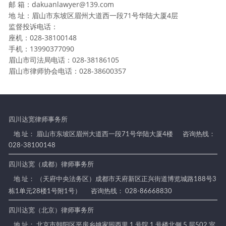
邮 箱：dakuanlawyer@139.com
地 址：眉山市东坡区眉州大道西一段71号华陆大厦4层
监督投诉电话：
座机：028-38100148
手机：13990377090
眉山市司法局电话：028-38186105
眉山市律师协会电话：028-38600357
四川达宽律师事务所
地 址： 眉山市东坡区眉州大道西一段71号华陆大厦4楼
咨询热线：
028-38100148
四川达宽（成都）律师事务所
地 址： （天府中央法务区）成都市天府新区正兴街道博览城路188号3
栋1单元28楼1号附1号）
咨询热线： 028-86668830
四川达宽（北京）律师事务所
地 址： 北京市朝阳区平房乡姚家园西里 1 号院 1 号楼北侧 5 层502 室