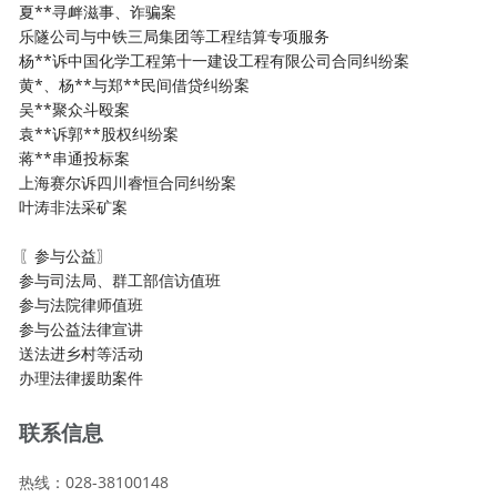
夏**寻衅滋事、诈骗案
乐隧公司与中铁三局集团等工程结算专项服务
杨**诉中国化学工程第十一建设工程有限公司合同纠纷案
黄*、杨**与郑**民间借贷纠纷案
吴**聚众斗殴案
袁**诉郭**股权纠纷案
蒋**串通投标案
上海赛尔诉四川睿恒合同纠纷案
叶涛非法采矿案
〖参与公益〗
参与司法局、群工部信访值班
参与法院律师值班
参与公益法律宣讲
送法进乡村等活动
办理法律援助案件
联系信息
热线：028-38100148