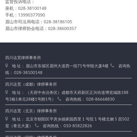
监督投诉电话：
座机：028-38100148
手机：13990377090
眉山市司法局电话：028-38186105
眉山市律师协会电话：028-38600357
四川达宽律师事务所
地 址： 眉山市东坡区眉州大道西一段71号华陆大厦4楼
咨询热
线： 028-38100148
四川达宽（成都）律师事务所
地 址： （天府中央法务区）成都市天府新区正兴街道博览城路188
号3栋1单元28楼1号附1号）
咨询热线： 028-86668830
四川达宽（北京）律师事务所
地 址： 北京市朝阳区平房乡姚家园西里 1 号院 1 号楼北侧 5 层502
室（青北大厦）
咨询热线： 010-85822826