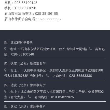
座机：028-38100148
手机：13990377090
眉山市司法局电话：028-38186105
眉山市律师协会电话：028-38600357
四川达宽律师事务所
地 址： 眉山市东坡区眉州大道西一段71号华陆大厦4楼
咨询热
线： 028-38100148
四川达宽（成都）律师事务所
地 址： （天府中央法务区）成都市天府新区正兴街道博览城路188
号3栋1单元28楼1号附1号）
咨询热线： 028-86668830
四川达宽（北京）律师事务所
地 址： 北京市朝阳区平房乡姚家园西里 1 号院 1 号楼北侧 5 层502
室（青北大厦）
咨询热线： 010-85822826
四川达宽（深圳）律师事务所