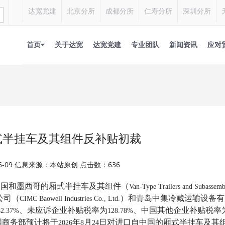
达宽党建
北京分所
成都分所
仁寿分所
深圳分所
首页
关于达宽
达宽党建
专业团队
新闻资讯
应对
式半挂车及其组件反补贴初裁
06-09 信息来源：本站原创 点击数：636
中国和墨西哥的厢式半挂车及其组件（
Van-Type Trailers and Subassemb
公司（
）和青岛中集冷藏运输设备有
CIMC Baowell Industries Co., Ltd.
、未应诉企业补贴税率为
、中国其他企业补贴税率
82.37%
128.78%
国商务部预计将于
年
月
日对进口自中国的厢式半挂车及其
2026
8
24