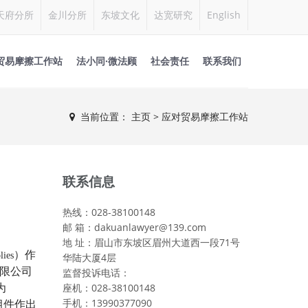
天府分所
金川分所
东坡文化
达宽研究
English
贸易摩擦工作站
法小同·微法顾
社会责任
联系我们
当前位置：
主页
> 应对贸易摩擦工作站
联系信息
热线：028-38100148
邮 箱：dakuanlawyer@139.com
地 址：眉山市东坡区眉州大道西一段71号
）作
lies
华陆大厦4层
限公司
监督投诉电话：
座机：028-38100148
为
手机：13990377090
组件作出