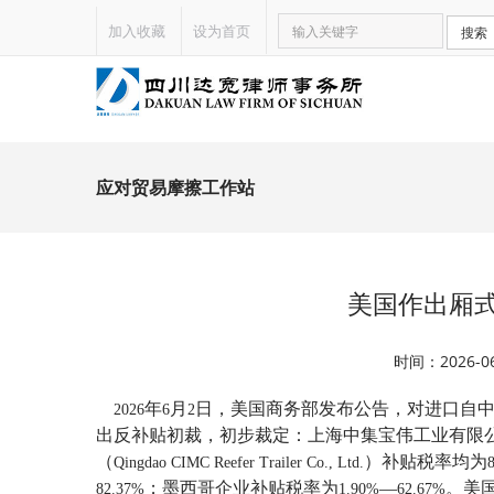
加入收藏
设为首页
搜索
应对贸易摩擦工作站
美国作出厢
时间：2026-
年
月
日，美国商务部发布公告，对进口自
2026
6
2
出反补贴初裁，
初步裁定：上海中集宝伟工业有限
（
）补贴税率均为
Qingdao CIMC Reefer Trailer Co., Ltd.
；
墨西哥
企业补贴税率为
—
。
美
82.37%
1.90%
62.67%