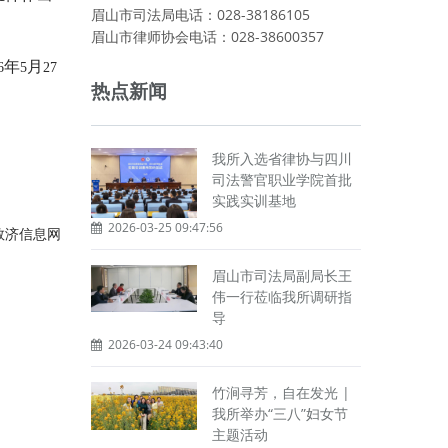
眉山市司法局电话：028-38186105
眉山市律师协会电话：028-38600357
年
月
6
5
27
。
热点新闻
我所入选省律协与四川
司法警官职业学院首批
实践实训基地
2026-03-25 09:47:56
救济信息网
眉山市司法局副局长王
伟一行莅临我所调研指
导
2026-03-24 09:43:40
竹涧寻芳，自在发光 |
我所举办“三八”妇女节
主题活动