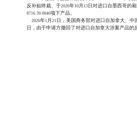
反补贴终裁、于
年
月
日对进口自墨西哥的厢
2026
10
13
项下产品。
8716.39.0040
年
月
日，美国商务部对进口自加拿大、中
2026
1
21
日，由于申请方撤回了对进口自加拿大涉案产品的