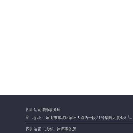
四川达宽律师事务所
地 址： 眉山市东坡区眉州大道西一段71号华陆大厦4楼
四川达宽（成都）律师事务所