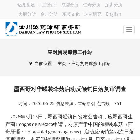
达宽党建
北京分所
成都分所
仁寿分所
深圳分所
天府分所
金川分所
东坡文化
达宽研究
English
应对贸易摩擦工作站
当前位置：
主页
> 应对贸易摩擦工作站
墨西哥对华罐装伞菇启动反倾销日落复审调查
时间：2026-05-25 信息来源：本站原创 点击数：761
2026
年
5
月
15
日，墨西哥经济部发布公告称，应墨西哥生
产商
Hongos de México
申请，对原产于中国的罐装伞菇（西
班牙语：
hongos del género agaricus
）启动反倾销第四次日落
复审调查，本案倾销调查期为
2025
年
1
月
1
日至
2025
年
12
月
3