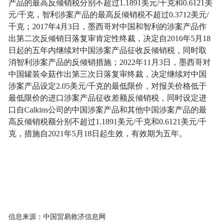
产品的最高反倾销税分别不超过
1.1891
美元
/
千克和
0.6121
美
元
/
千克，智利涉案产品的最高反倾销税不超过
0.3712
美元
/
千克；
2017
年
4
月
3
日，墨西哥对中国和智利的涉案产品作
出第二次反倾销日落复审肯定性终裁，决定自
2016
年
5
月
18
日起的五年内继续对中国涉案产品征收反倾销税，同时取
消智利涉案产品的反倾销措施；
2022
年
11
月
3
日，墨西哥对
中国罐装伞菇作出第三次日落复审终裁，决定继续对中国
涉案产品设定
2.05
美元
/
千克的最低限价，对报关价格低于
最低限价的进口涉案产品征收差额反倾销税，同时设定进
口自
Calkins
公司的中国涉案产品和其他中国涉案产品的最
高反倾销税额分别不超过
1.1891
美元
/
千克和
0.6121
美元
/
千
克，措施自
2021
年
5
月
18
日起生效，有效期为五年。
信息来源：中国贸易救济信息网