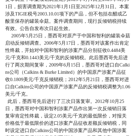
1
日，损害调查期为
2021
年
1
月
1
日至
2025
年
12
月
31
日。本案
涉及
TIGIE
税号
2003.10.01
项下的产品，但不包括在醋或乙
酸里保存的罐装伞菇。案件调查期间，现行反倾销税持续
有效。公告自发布次日起生效。
2005
年
5
月
25
日，墨西哥对原产于中国和智利的罐装伞菇
启动反倾销调查。
2006
年
5
月
17
日，墨西哥对该案作出肯定
性终裁，开始对中国和智利的涉案产品分别征收
0.4484
美
元
/
千克和
0.1443
美元
/
千克的反倾销税。
此后
墨西哥先后进
行了两次期间复审，
2009
年
6
月
15
日，墨西哥对进口自
Calki
ns
公司（
Calkins & Burke Limited
）的中国原产涉案产品征
收
0.1809
美元
/
千克反倾销税；
2012
年
5
月
21
日，墨西哥对进
口自
Calkins
公司的中国原产涉案产品的反倾销税调整为
1.06
美元
/
千克。
此后，墨西哥先后进行了三次日落复审。
2012
年
10
月
25
日，墨西哥对中国和智利涉案产品作出第一次反倾销日落
复审肯定性终裁，设定
2.05
美元
/
千克的最低限价，对报关
价格低于最低限价的进口涉案产品征收差额反倾销税，同
时设定进口自
Calkins
公司的中国涉案产品和其他中国涉案