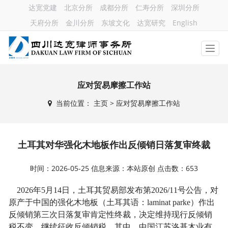
达宽党建
北京分所
成都分所
仁寿分所
深圳分所
天府分所
金川分所
东坡文化
达宽研究
English
应对贸易摩擦工作站
当前位置：
主页
> 应对贸易摩擦工作站
土耳其对华强化木地板作出反倾销日落复审终裁
时间：2026-05-25 信息来源：本站原创 点击数：653
2026
年
5
月
14
日，土耳其贸易部发布第
2026/11
号公告，对
原产于中国的强化木地板（土耳其语：
laminat parke
）作出
反倾销第三次日落复审肯定性终裁，决定维持现行反倾销
税不变，继续征收反倾销税，其中，中国江苏洛基木业有