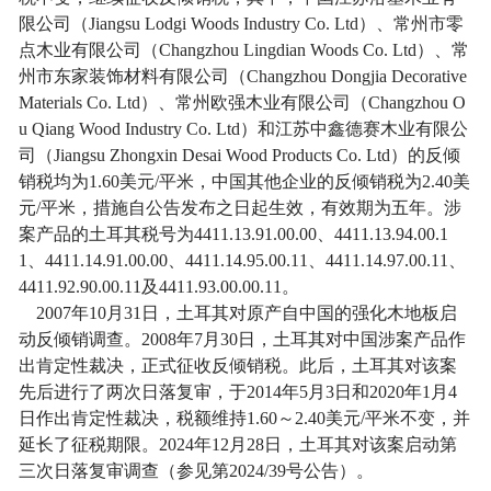
限公司（
Jiangsu Lodgi Woods Industry Co. Ltd
）、常州市零
点木业有限公司（
Changzhou Lingdian Woods Co. Ltd
）、常
州市东家装饰材料有限公司（
Changzhou Dongjia Decorative
Materials Co. Ltd
）、常州欧强木业有限公司（
Changzhou O
u Qiang Wood Industry Co. Ltd
）和江苏中鑫德赛木业有限公
司（
Jiangsu Zhongxin Desai Wood Products Co. Ltd
）的反倾
销税均为
1.60
美元
/
平米，中国其他企业的反倾销税为
2.40
美
元
/
平米，措施自公告发布之日起生效，有效期为五年。涉
案产品的土耳其税号为
4411.13.91.00.00
、
4411.13.94.00.1
1
、
4411.14.91.00.00
、
4411.14.95.00.11
、
4411.14.97.00.11
、
4411.92.90.00.11
及
4411.93.00.00.11
。
2007
年
10
月
31
日，土耳其对原产自中国的强化木地板启
动反倾销调查。
2008
年
7
月
30
日，土耳其对中国涉案产品作
出肯定性裁决，正式征收反倾销税。此后，土耳其对该案
先后进行了两次日落复审，于
2014
年
5
月
3
日和
2020
年
1
月
4
日作出肯定性裁决，税额维持
1.60
～
2.40
美元
/
平米不变，并
延长了征税期限。
2024
年
12
月
28
日，土耳其对该案启动第
三次日落复审调查（参见第
2024/39
号公告）。