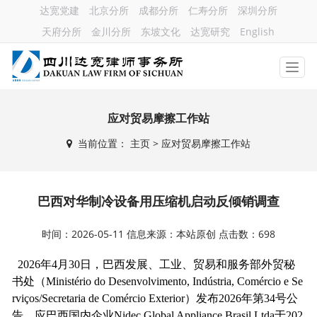
达宽党建
北京分所
成都分所
仁寿分所
深圳分所
天府分所
金川分所
东坡文化
达宽研究
English
应对贸易摩擦工作站
当前位置：
主页
> 应对贸易摩擦工作站
巴西对华制冷设备用压缩机启动反倾销调查
时间：2026-05-11 信息来源：本站原创 点击数：698
2026
年
4
月
30
日，巴西发展、工业、贸易和服务部外贸秘
书处（
Ministério do Desenvolvimento, Indústria, Comércio e Se
rviços/Secretaria de Comércio Exterior
）发布
2026
年第
34
号公
告，应巴西国内企业
Nidec Global Appliance Brasil Ltda
于
202