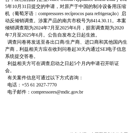
5
年
10
月
31
日提交的申请，对原产于中国的制冷设备用压缩
机（葡萄牙语：
compressores recíprocos para refrigeração
）启
动反倾销调查。涉案产品的南共市税号为
8414.30.11
。本案
倾销调查期为
2024
年
7
月至
2025
年
6
月，损害调查期为
2020
年
7
月至
2025
年
6
月。公告自发布之日起生效。
调查问卷将发送至各出口商
/
生产商、进口商和其他国内生
产商，利益相关方应在收到问卷起
30
天内通过
SEI
电子信息
系统提交答卷。
利益相关方可在调查启动之日起
5
个月内申请召开听证
会。
有关案件信息可通过以下方式咨询：
电话：
+55 61 2027-7770
电子邮件：
compressores@mdic.gov.br