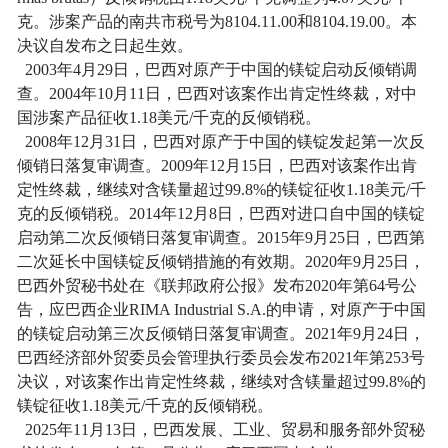
克。涉案产品的南共市税号为
8104.11.00
和
8104.19.00
。本
决议自发布之日起生效。
2003
年
4
月
29
日，巴西对原产于中国的镁锭启动反倾销调
查。
2004
年
10
月
11
日，巴西对该案作出肯定性终裁，对中
国涉案产品征收
1.18
美元
/
千克的反倾销税。
2008
年
12
月
31
日，巴西对原产于中国的镁锭发起第一次反
倾销日落复审调查。
2009
年
12
月
15
日，巴西对该案作出肯
定性终裁，继续对含镁量超过
99.8%
的镁锭征收
1.18
美元
/
千
克的反倾销税。
2014
年
12
月
8
日，巴西对进口自中国的镁锭
启动第二次反倾销日落复审调查。
2015
年
9
月
25
日，巴西第
二次延长中国镁锭反倾销措施的有效期。
2020
年
9
月
25
日，
巴西外贸秘书处在《联邦政府公报》发布
2020
年第
64
号公
告，应巴西企业
RIMA Industrial S.A.
的申请，对原产于中国
的镁锭启动第三次反倾销日落复审调查。
2021
年
9
月
24
日，
巴西经济部外贸委员会管理执行委员会发布
2021
年第
253
号
决议，对该案作出肯定性终裁，继续对含镁量超过
99.8%
的
镁锭征收
1.18
美元
/
千克的反倾销税。
2025
年
11
月
13
日，巴西发展、工业、贸易和服务部外贸秘