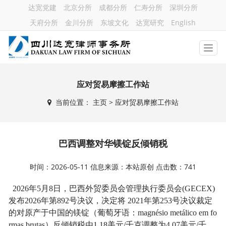
达宽党建
北京分所
成都分所
仁寿分所
深圳分所
天府分所
金川分所
东坡文化
达宽研究
English
应对贸易摩擦工作站
当前位置：
主页
> 应对贸易摩擦工作站
巴西调整对华镁锭反倾销税
时间：2026-05-11 信息来源：本站原创 点击数：741
2026
年
5
月
8
日，巴西外贸委员会管理执行委员会
(GECEX)
发布
2026
年第
892
号决议，决定将
2021
年第
253
号决议裁定
的对原产于中国的镁锭（葡萄牙语：
magnésio metálico em fo
rmas brutas
）反倾销税由
1.18
美元
/
千克调整为
4.07
美元
/
千