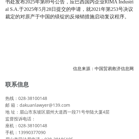
书处发布
2025
年第
89
号公告，应巴西国内企业
RIMA Industri
al S.A.
于
2025
年
5
月
28
日提交的申请，就
2021
年第
253
号决议
裁定的对原产于中国的镁锭的反倾销措施启动复议程序。
信息来源：中国贸易救济信息网
联系信息
热线：028-38100148
邮 箱：dakuanlawyer@139.com
地 址：眉山市东坡区眉州大道西一段71号华陆大厦4层
监督投诉电话：
座机：028-38100148
手机：13990377090