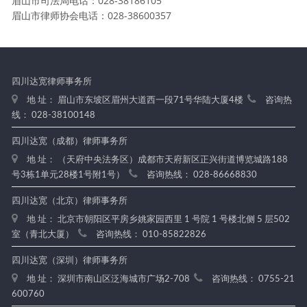
眉山市司法局电话：028-38186105
眉山市律师协会电话：028-38600357
四川达宽律师事务所
地 址： 眉山市东坡区眉州大道西一段71号华陆大厦4楼
咨询热
线： 028-38100148
四川达宽（成都）律师事务所
地 址： （天府中央法务区）成都市天府新区正兴街道博览城路188
号3栋1单元28楼1号附1号）
咨询热线： 028-86668830
四川达宽（北京）律师事务所
地 址： 北京市朝阳区平房乡姚家园西里 1 号院 1 号楼北侧 5 层502
室（青北大厦）
咨询热线： 010-85822826
四川达宽（深圳）律师事务所
地 址： 深圳市南山区泛海城市广场2-708
咨询热线： 0755-21
600760