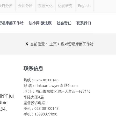
天府分所
金川分所
东坡文化
达宽研究
English
贸易摩擦工作站
法小同·微法顾
社会责任
联系我们
当前位置：
主页
> 应对贸易摩擦工作站
联系信息
热线：028-38100148
邮 箱：dakuanlawyer@139.com
地 址：眉山市东坡区眉州大道西一段71号
PT Jui
业
华陆大厦4层
Ubin
监督投诉电话：
座机：028-38100148
.94
、
手机：13990377090