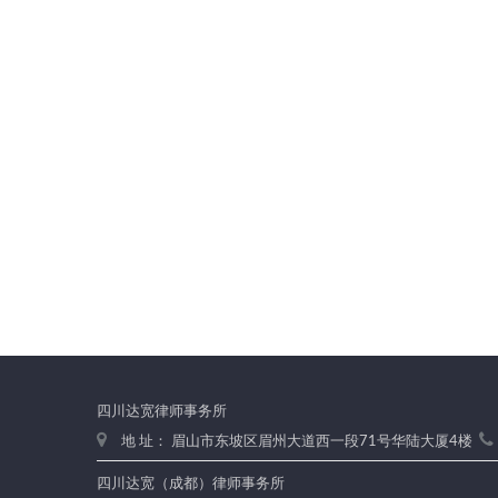
四川达宽律师事务所
地 址： 眉山市东坡区眉州大道西一段71号华陆大厦4楼
四川达宽（成都）律师事务所