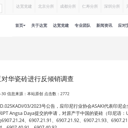
达宽党建
北京分所
成都分所
仁寿分所
深圳分所
首页
关于达宽
达宽党建
专业团队
新闻资讯
应对
亚对华瓷砖进行反倾销调查
03-30 信息来源：本站原创 点击数：2772
D.025KADI/03/2023
ASAKI
号公告，应印尼行业协会
代表印尼企
PT Angsa Daya
和
提交的申请，对原产于中国的瓷砖（印尼语：
6907.21.24
6907.21.91
6907.21.92
6907.21.93
6907.21
为
、
、
、
、
4
6907.40.91
6907.40.92
、
、
。