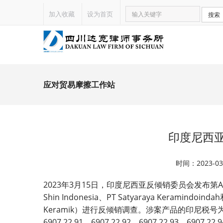
加入收藏
设为首页
搜索
应对贸易摩擦工作站
印度尼西
时间：2023-
2023
3
15
A
年
月
日，印度尼西亚反倾销委员会发布第
Shin Indonesia
PT Satyaraya Keramindoindah
、
Keramik
）进行反倾销调查。涉案产品的印尼税号
6907.22.91
6907.22.92
6907.22.93
6907.22.9
、
、
、