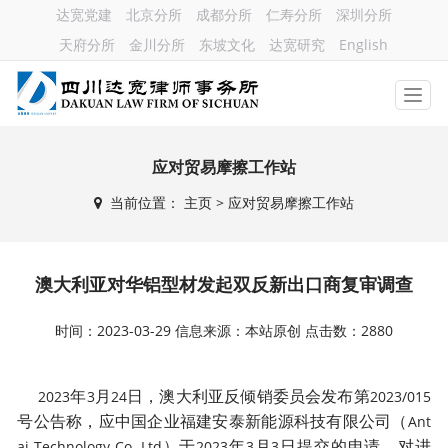
达宽党建
北京分所
成都分所
仁寿分所
深圳分所
天府分所
金川分所
东坡文化
达宽研究
English
应对贸易摩擦工作站
当前位置：
主页
> 应对贸易摩擦工作站
澳大利亚对华铝型材发起双反新出口商复审调查
时间：2023-03-29 信息来源：本站原创 点击数：2880
年
月
日，澳大利亚反倾销委员会发布第
2023
3
24
2023/015
号公告称，应中国企业福建安泰新能源科技有限公司（
Ant
）于
年
月
日提交的申请，对进
ai Technology Co. Ltd
2023
3
3