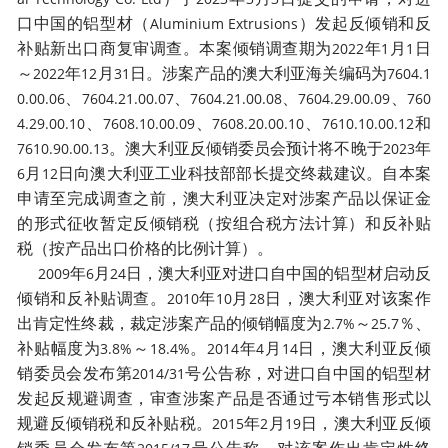
口中国的铝型材（
）发起反倾销和反
Aluminium Extrusions
补贴新出口商复审调查。本案倾销调查期为
年
月
日
2022
1
1
～
年
月
日。涉案产品的澳大利亚海关编码为
2022
12
31
7604.1
、
、
、
、
0.00.06
7604.21.00.07
7604.21.00.08
7604.29.00.09
760
、
、
、
和
4.29.00.10
7608.10.00.09
7608.20.00.10
7610.10.00.12
。澳大利亚反倾销委员会预计将不晚于
年
7610.90.00.13
2023
月
日向澳大利亚工业科技部部长提交终裁建议。自本案
6
12
申请至完成调查之前，澳大利亚决定对涉案产品以保证金
的形式征收暂定反倾销税（按组合税方法计算）和反补贴
税（按产品出口价格的比例计算）。
年
月
日，澳大利亚对进口自中国的铝型材启动反
2009
6
24
倾销和反补贴调查。
年
月
日，澳大利亚对该案作
2010
10
28
出肯定性终裁，裁定涉案产品的倾销幅度为
～
％、
2.7%
25.7
补贴幅度为
～
。
年
月
日，澳大利亚反倾
3.8%
18.4%
2014
4
14
销委员会发布第
号公告称，对进口自中国的铝型材
2014/31
发起反规避调查，审查涉案产品是否通过亏本销售形式以
规避反倾销税和反补贴税。
年
月
日，澳大利亚反倾
2015
2
19