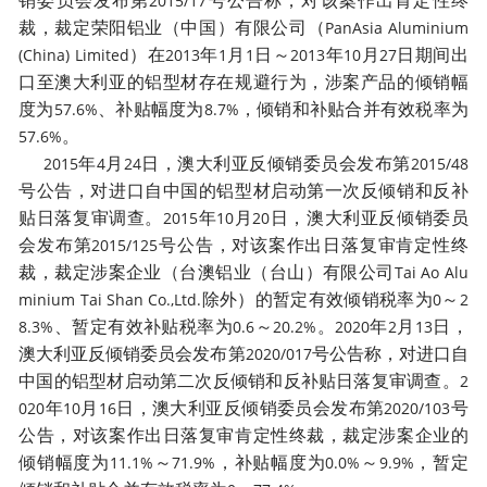
销委员会发布第
号公告称，对该案作出肯定性终
2015/17
裁，裁定荣阳铝业（中国）有限公司（
PanAsia Aluminium
）在
年
月
日～
年
月
日期间出
(China) Limited
2013
1
1
2013
10
27
口至澳大利亚的铝型材存在规避行为，涉案产品的倾销幅
度为
、补贴幅度为
，倾销和补贴合并有效税率为
57.6%
8.7%
。
57.6%
年
月
日，澳大利亚反倾销委员会发布第
2015
4
24
2015/48
号公告，对进口自中国的铝型材启动第一次反倾销和反补
贴日落复审调查。
年
月
日，澳大利亚反倾销委员
2015
10
20
会发布第
号公告，对该案作出日落复审肯定性终
2015/125
裁，裁定涉案企业（台澳铝业（台山）有限公司
Tai Ao Alu
除外）的暂定有效倾销税率为
～
minium Tai Shan Co.,Ltd.
0
2
、暂定有效补贴税率为
～
。
年
月
日，
8.3%
0.6
20.2%
2020
2
13
澳大利亚反倾销委员会发布第
号公告称，对进口自
2020/017
中国的铝型材启动第二次反倾销和反补贴日落复审调查。
2
年
月
日，澳大利亚反倾销委员会发布第
号
020
10
16
2020/103
公告，对该案作出日落复审肯定性终裁，裁定涉案企业的
倾销幅度为
～
，补贴幅度为
～
，暂定
11.1%
71.9%
0.0%
9.9%