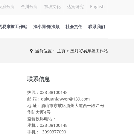
天府分所
金川分所
东坡文化
达宽研究
English
贸易摩擦工作站
法小同·微法顾
社会责任
联系我们
当前位置：
主页
> 应对贸易摩擦工作站
联系信息
热线：028-38100148
邮 箱：dakuanlawyer@139.com
地 址：眉山市东坡区眉州大道西一段71号
华陆大厦4层
监督投诉电话：
座机：028-38100148
手机：13990377090