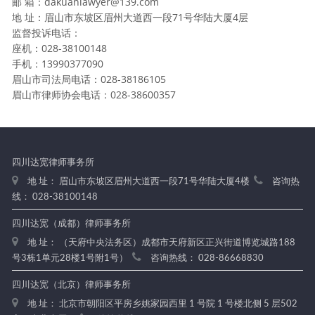
邮 箱：dakuanlawyer@139.com
地 址：眉山市东坡区眉州大道西一段71号华陆大厦4层
监督投诉电话：
座机：028-38100148
手机：13990377090
眉山市司法局电话：028-38186105
眉山市律师协会电话：028-38600357
四川达宽律师事务所
地 址： 眉山市东坡区眉州大道西一段71号华陆大厦4楼
咨询热
线： 028-38100148
四川达宽（成都）律师事务所
地 址： （天府中央法务区）成都市天府新区正兴街道博览城路188
号3栋1单元28楼1号附1号）
咨询热线： 028-86668830
四川达宽（北京）律师事务所
地 址： 北京市朝阳区平房乡姚家园西里 1 号院 1 号楼北侧 5 层502