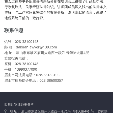
和宏运律师事务所主任周崇新分别在培训会上讲授了行政处罚法、
行政复议法、民事经济法律知识。讲师团成员深入浅出的法律条文
讲解、与工作实际紧密结合的案例分析、诙谐幽默的语言，赢得了
地税系统干部的一致好评。
联系信息
热线：028-38100148
邮 箱：dakuanlawyer@139.com
地 址：眉山市东坡区眉州大道西一段71号华陆大厦4层
监督投诉电话：
座机：028-38100148
手机：13990377090
眉山市司法局电话：028-38186105
眉山市律师协会电话：028-38600357
四川达宽律师事务所
地 址： 眉山市东坡区眉州大道西一段71号华陆大厦4楼
咨询热