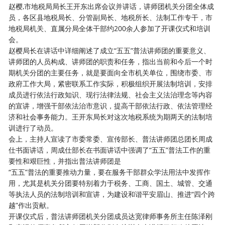
赵樱,市地税局局长王开东出席会议并讲话，讲师团机关分团全体成
员，各区县地税局长、分管副局长、地税所长、法制工作专干，市
地税局机关、直属分局全体干部约200余人参加了开课仪式和培训
会。
赵樱局长在讲话中详细阐述了成立“五五”普法讲师团的重要意义、
讲师团的人员构成、讲师团的职责和任务，指出当前和今后一个时
期机关分团的主要任务，就是要面向全市机关单位，围绕市委、市
政府工作大局，紧密联系工作实际，积极组织开展法制培训，安排
成员进行依法行政知识、现行法律法规、社会主义法治理念等内容
的宣讲，增强干部依法治市意识，提高干部依法行政、依法管理经
济和社会事务能力。王开东局长对这次地税系统为期两天的法制培
训进行了动员。
会上，主持人宣读了市委常委、宣传部长、普法讲师团总团长周成
仕书面讲话，周成仕部长在书面讲话中强调了“五五”普法工作的重
要性和艰巨性，并指出普法讲师团是
“五五”普法的重要推动力量，要在服务干部群众学法用法中发挥作
用，尤其是机关分团要特别着力于税务、工商、国土、城管、交通
等执法人员的法制培训和宣讲，为建设和谐平安眉山、推进“四个跨
越”作出贡献。
开课仪式后，普法讲师团机关分团成员达宽律师事务所主任陈泽刚