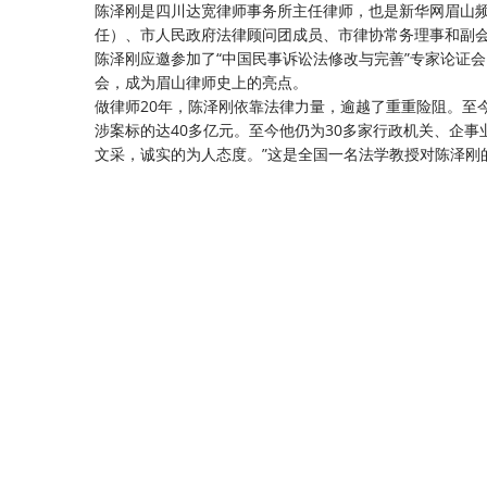
陈泽刚是四川达宽律师事务所主任律师，也是新华网眉山频
任）、市人民政府法律顾问团成员、市律协常务理事和副会长、
陈泽刚应邀参加了“中国民事诉讼法修改与完善”专家论证
会，成为眉山律师史上的亮点。
做律师20年，陈泽刚依靠法律力量，逾越了重重险阻。至今承
涉案标的达40多亿元。至今他仍为30多家行政机关、企事
文采，诚实的为人态度。”这是全国一名法学教授对陈泽刚的