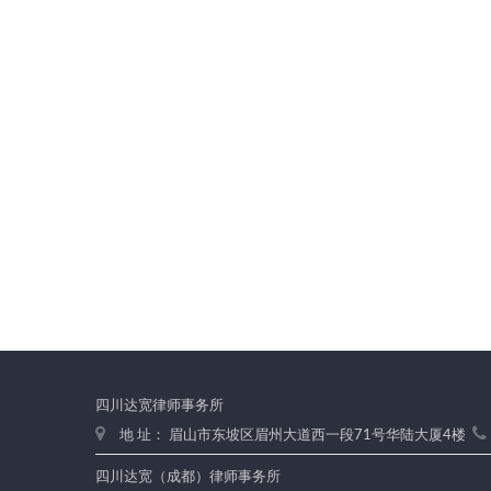
四川达宽律师事务所
地 址： 眉山市东坡区眉州大道西一段71号华陆大厦4楼
四川达宽（成都）律师事务所