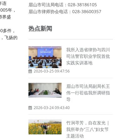
年连
眉山市司法局电话：028-38186105
005年，
眉山市律师协会电话：028-38600357
师界盛
热点新闻
0多件，
言，飞扬的
我所入选省律协与四川
司法警官职业学院首批
实践实训基地
2026-03-25 09:47:56
眉山市司法局副局长王
伟一行莅临我所调研指
导
2026-03-24 09:43:40
竹涧寻芳，自在发光 |
我所举办“三八”妇女节
主题活动