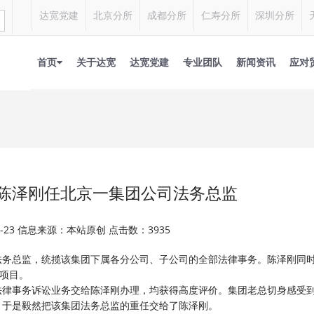
达宽党建
北京分所
成都分所
仁寿分所
深圳分所
首页
关于达宽
达宽党建
专业团队
新闻资讯
应对
陈泽刚任北京一集团公司法务总监
07-23 信息来源：本站原创 点击数：3935
法务总监，统揽该集团下属各分公司、子公司的全部法律事务。陈泽刚同
工项目。
法律事务诉讼业务交给陈泽刚办理，均获得高度评价。集团老总切身感受
，于是毅然把该集团法务总监的重任交给了陈泽刚。