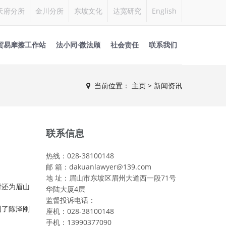
天府分所
金川分所
东坡文化
达宽研究
English
贸易摩擦工作站
法小同·微法顾
社会责任
联系我们
当前位置：
主页
> 新闻资讯
联系信息
热线：028-38100148
邮 箱：dakuanlawyer@139.com
地 址：眉山市东坡区眉州大道西一段71号
时还为眉山
华陆大厦4层
监督投诉电话：
到了陈泽刚
座机：028-38100148
手机：13990377090