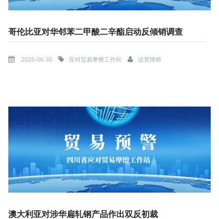
哥伦比亚对华邻苯二甲酸二辛酯启动反倾销调查
2026-06-30
应对贸易摩擦工作站
达宽律师
澳大利亚对涉华扁轧钢产品作出双反初裁