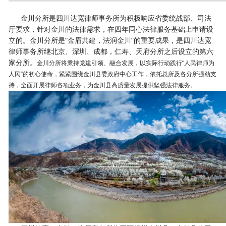
金川分所是四川达宽律师事务所为积极响应省委统战部、司法
厅要求，针对金川的法律需求，在四年同心法律服务基础上申请设
立的。金川分所是“金眉共建，法润金川”的重要成果，是四川达宽
律师事务所继北京、深圳、成都，仁寿、天府分所之后设立的第六
家分所。
金川分所将秉持党建引领、融合发展，以实际行动践行“人民律师为
人民”
的初心使命，紧紧围绕金川县委政府中心工作，依托总所及各分所强劲支
持，
全面开展律师各项业务，为金川县高质量发展提供坚强法律服务。