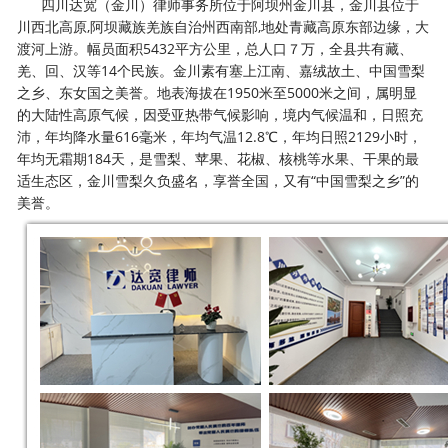
四川达宽（金川）律师事务所位于阿坝州金川县，金川县位于
川西北高原,阿坝藏族羌族自治州西南部,地处青藏高原东部边缘，大
渡河上游。幅员面积5432平方公里，总人口７万，全县共有藏、
羌、回、汉等14个民族。金川素有塞上江南、嘉绒故土、中国雪梨
之乡、东女国之美誉。地表海拔在1950米至5000米之间，属明显
的大陆性高原气候，因受亚热带气候影响，境内气候温和，日照充
沛，年均降水量616毫米，年均气温12.8℃，年均日照2129小时，
年均无霜期184天，是雪梨、苹果、花椒、核桃等水果、干果的最
适生态区，金川雪梨久负盛名，享誉全国，又有“中国雪梨之乡”的
美誉。