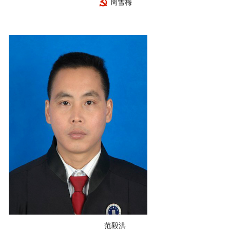
周雪梅
范毅洪