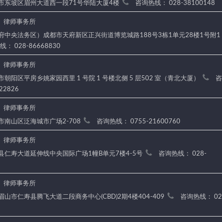
山市东坡区眉州大道西一段71号华陆大厦4楼
咨询热线： 028-38100148
）律师事务所
天府中央法务区）成都市天府新区正兴街道博览城路188号3栋1单元28楼1号附1
： 028-86668830
）律师事务所
市朝阳区平房乡姚家园西里 1 号院 1 号楼北侧 5 层502 室（青北大厦）
咨
22826
）律师事务所
圳市南山区泛海城市广场2-708
咨询热线： 0755-21600760
）律师事务所
寿县仁寿大道延伸线中央国际广场1幢B单元7楼4-5号
咨询热线： 028-
）律师事务所
眉山市仁寿县腾飞大道二段商务中心(CBD)2期4楼404-409
咨询热线： 02