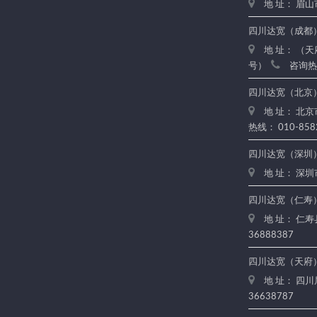
邮 箱：dakuanlawyer@139.com
地 址： 眉
地 址：眉山市东坡区眉州大道西一段71号华陆大
厦4层
四川达宽（成都
监督投诉电话：
地 址： （
座机：028-38100148
号）
咨询热线
手机：13990377090
四川达宽（北京
眉山市司法局电话：028-38186105
眉山市律师协会电话：028-38600357
地 址： 北京
热线： 010-858
热点新闻
四川达宽（深圳
地 址： 深
我所入选省律协与四川司法警
四川达宽（仁寿
官职业学院首批实践实训基地
地 址： 仁
2026-03-25 09:47:56
36888387
四川达宽（天府
眉山市司法局副局长王伟一行
地 址： 四川
莅临我所调研指导
36638787
2026-03-24 09:43:40