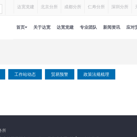
达宽党建
北京分所
成都分所
仁寿分所
深圳分所
首页
关于达宽
达宽党建
专业团队
新闻资讯
应对
工作站动态
贸易预警
政策法规梳理
务所