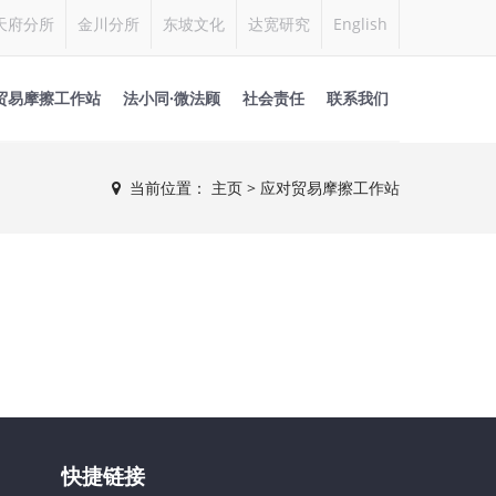
天府分所
金川分所
东坡文化
达宽研究
English
贸易摩擦工作站
法小同·微法顾
社会责任
联系我们
当前位置：
主页
>
应对贸易摩擦工作站
快捷链接