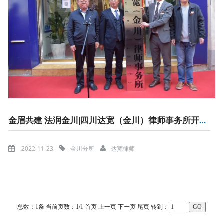
金眉共建 法润金川|四川达宽（金川）律师事务所开业庆典圆满举行
2022-11-23
金川分所
达宽律师
总数：1条
当前页数：
1
/1
首页
上一页
下一页
尾页
转到：