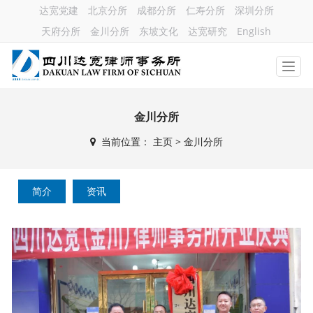
达宽党建
北京分所
成都分所
仁寿分所
深圳分所
天府分所
金川分所
东坡文化
达宽研究
English
金川分所
当前位置：
主页
>
金川分所
简介
资讯