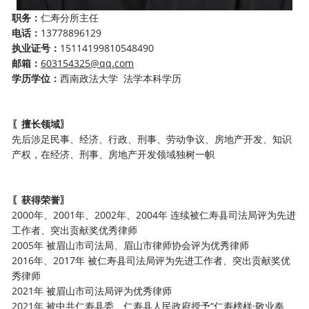
职务：
仁寿分所主任
电话：
13778896129
执业证号：
15114199810548490
邮箱：
603154325@qq.com
学历学位：
西南政法大学
法学
本科
学历
〖擅长领域〗
先后涉足民事、经济、行政、刑事、劳动争议、房地产开发、知识
产权，在经济、刑事、房地产开发领域独树一帜
〖获得荣誉〗
2000年、2001年、2002年、2004年 连续被仁寿县司法局评为先进
工作者、突出贡献奖优秀律师
2005年 被眉山市司法局、眉山市律师协会评为优秀律师
2016年、2017年 被仁寿县司法局评为先进工作者、突出贡献奖优
秀律师
2021年 被眉山市司法局评为优秀律师
2021
年
被中共仁寿县委、仁寿县人民政府授予
“仁寿榜样
·
敬业奉