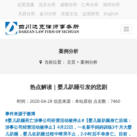
达宽党建
北京分所
成都分所
仁寿分所
深圳分所
天府分所
金川分所
东坡文化
达宽研究
English
案例分析
当前位置：
主页
> 案例分析
热点解读｜婴儿趴睡引发的悲剧
时间：2020-04-28 信息来源：本站原创 点击数：7460
事件来源于微博
#婴儿趴睡死亡涉事公司经营活动被停止#
【婴儿疑趴睡身亡后续：
涉事公司经营活动被停止】
4月22日，一名新手妈妈训练3个月大婴
儿趴睡，婴儿在趴睡过程中啼哭不止，2小时后不幸身亡。目前，