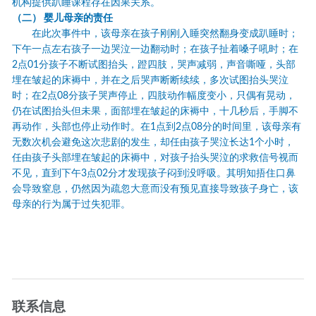
机构提供趴睡课程存在因果关系。
（二）
婴儿母亲的责任
在此次事件中，该母亲在孩子刚刚入睡突然翻身变成趴睡时；
下午一点左右孩子一边哭泣一边翻动时；在孩子扯着嗓子吼时；在
2
点
01
分孩子不断试图抬头，蹬四肢，哭声减弱，声音嘶哑，头部
埋在皱起的床褥中，并在之后哭声断断续续，多次试图抬头哭泣
时；在
2
点
08
分孩子哭声停止，四肢动作幅度变小，只偶有晃动，
仍在试图抬头但未果，面部埋在皱起的床褥中，十几秒后，手脚不
再动作，头部也停止动作时。在
1
点到
2
点
08
分的时间里，该母亲有
无数次机会避免这次悲剧的发生，却任由孩子哭泣长达
1
个小时，
任由孩子头部埋在皱起的床褥中，对孩子抬头哭泣的求救信号视而
不见，直到下午
3
点
02
分才发现孩子闷到没呼吸。其明知捂住口鼻
会导致窒息，仍然因为疏忽大意而没有预见直接导致孩子身亡，该
母亲的行为属于过失犯罪。
联系信息