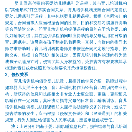
婴儿母亲付费购买婴幼儿睡眠引导课程，其与育儿培训机构
以
“
其他形式
”
订立事实合同关系。育儿培训机构按照合同约定提供
婴幼儿睡眠引导课程，其中包括婴儿趴睡课程。根据《合同法》的
规定，合同当事人应当根据合同的性质、目的和交易习惯履行协助
等合同随附义务。即育儿培训机构提供课程的目的在于培养婴儿的
良好睡眠习惯，其在提供课程的同时应协助指导父母运用在日常的
育儿睡眠中。该母亲在孩子翻身趴着睡觉一直哭，向群内的指导老
师寻求帮助时，育儿培训机构老师并未按照合同约定履行指导、协
助义务。根据《合同法》相关规定，因育儿培训机构的违约行为造
成孩子趴睡身亡时，侵害了其人身权益的，受损害方有权要求其承
担违约责任或者依照其他法律要求其承担侵权责任。
2
、侵权关系
育儿培训机构倡导婴儿趴睡，且据其他学员介绍，趴睡过程中
如非婴儿大哭应不干预。育儿培训机构作为经营育儿知识的专业机
构，所获得的信息和技能相比非专业人士更全面、更强，更能预见
趴睡存在一定风险，其应协助指导父母的日常育儿睡眠训练。育儿
培训机构提供婴儿趴睡课程却未履行协助指导义务的行为，造成了
损害结果的发生，应当根据《侵权责任法》和《民法通则》的相关
规定，行为人因过错侵害他人民事权益，应当承担侵权责任。
注：
上述分析均基于婴儿因趴睡窒息死亡，损害结果与育儿培训