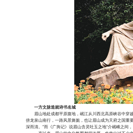
一方文脉造就诗书名城
眉山地处成都平原腹地，岷江从川西北高原峡谷中穿
傍龙泉山南行，一路风景旖旎，也让眉山成为天府之国重
深而清。”而《广舆记》说眉山含灵吐玉之地“介岷峨之间