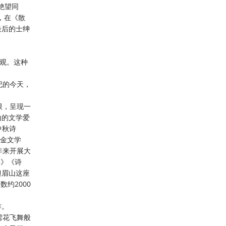
绝望同
，在《散
最后的士绅
景观。这种
纪的今天，
限，呈现一
山的文学爱
中秋诗
巴金文学
年来开展大
学》《诗
但眉山这座
约2000
作。
雪花飞舞般