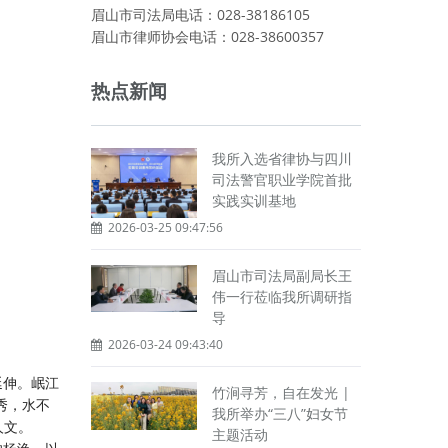
眉山市司法局电话：028-38186105
眉山市律师协会电话：028-38600357
热点新闻
我所入选省律协与四川
司法警官职业学院首批
实践实训基地
2026-03-25 09:47:56
眉山市司法局副局长王
伟一行莅临我所调研指
导
2026-03-24 09:43:40
延伸。岷江
竹涧寻芳，自在发光 |
秀，水不
我所举办“三八”妇女节
人文。
主题活动