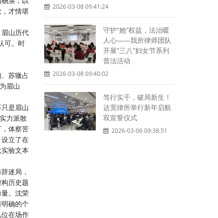
的杨涣，以
2026-03-08 09:41:24
数，才情堪
守护“她”权益，法治暖
，眉山历代
人心——我所律师团队
认可。时
开展“三八”妇女节系列
普法活动
2026-03-08 09:40:02
洵、苏辙占
亦为眉山
笃行实干，破局新生！
不只是眉山
达宽律所举行新年启航
双宣誓仪式
批实力派散
下，体察苦
2026-03-06 09:38:51
，设立了在
批实验文本
修辞迷局，
虚构历史题
力量。沈荣
着明确的个
几位在场作