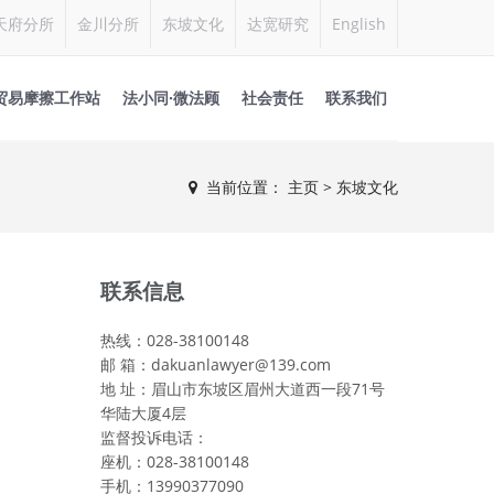
天府分所
金川分所
东坡文化
达宽研究
English
贸易摩擦工作站
法小同·微法顾
社会责任
联系我们
当前位置：
主页
> 东坡文化
联系信息
热线：028-38100148
邮 箱：dakuanlawyer@139.com
地 址：眉山市东坡区眉州大道西一段71号
华陆大厦4层
监督投诉电话：
座机：028-38100148
手机：13990377090