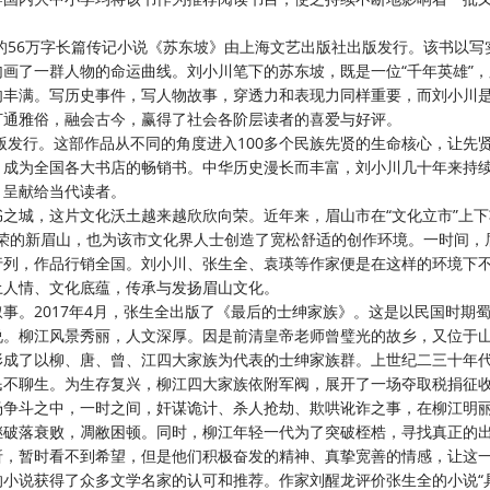
川的56万字长篇传记小说《苏东坡》由上海文艺出版社出版发行。该书以写
画了一群人物的命运曲线。刘小川笔下的苏东坡，既是一位“千年英雄”
肉丰满。写历史事件，写人物故事，穿透力和表现力同样重要，而刘小川
打通雅俗，融会古今，赢得了社会各阶层读者的喜爱与好评。
出版发行。这部作品从不同的角度进入100多个民族先贤的生命核心，让先
，成为全国各大书店的畅销书。中华历史漫长而丰富，刘小川几十年来持
，呈献给当代读者。
书之城，这片文化沃土越来越欣欣向荣。近年来，眉山市在
“文化立市”上
化繁荣的新眉山，也为该市文化界人士创造了宽松舒适的创作环境。一时间，
行列，作品行销全国。刘小川、张生全、袁瑛等作家便是在这样的环境下
土人情、文化底蕴，传承与发扬眉山文化。
叙事。
2017年4月，张生全出版了《最后的士绅家族》。这是以民国时期
说。柳江风景秀丽，人文深厚。因是前清皇帝老师曾璧光的故乡，又位于
形成了以柳、唐、曾、江四大家族为代表的士绅家族群。上世纪二三十年
民不聊生。为生存复兴，柳江四大家族依附军阀，展开了一场夺取税捐征
场争斗之中，一时之间，奸谋诡计、杀人抢劫、欺哄讹诈之事，在柳江明
继破落衰败，凋敝困顿。同时，柳江年轻一代为了突破桎梏，寻找真正的
折，暂时看不到希望，但是他们积极奋发的精神、真挚宽善的情感，让这
小说获得了众多文学名家的认可和推荐。作家刘醒龙评价张生全的小说“