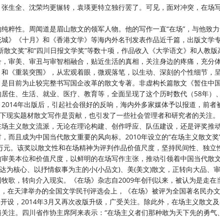
，张生全、沈荣均更辗转，袁瑛更特立独行罢了。可见，面对冲突，在场
的纯粹性。周闻道是眉山散文的领军人物。他的写作一直
“在场”，与他致
城》《十月》和《香港文学》等海内外名刊发表作品近千篇，出版文学专
“新散文奖”和“四川日报文学奖”等数十项，作品收入《大学语文》和人教版
合，审美、审丑与审智相融合，贴近生活的真相，关注身边的疼痛，充分
》和《重装突围》，从宏观着眼，微观落笔，以生动、深刻的个性细节，
，是目前为止较完整书写国企改革的散文专著。非虚构长篇散文《暂住中
居住、生活、就业、医疗、教育等，全面呈现了这个历时数代（58年）
2014年出版后，引起社会很好的反响，海内外多家媒体予以报道，前者
当下现实题材散文写作是贡献，也引发了一些社会管理者和研究者的关注。
在场主义散文流派，无论在理论构建、创作呼应、队伍建设，还是评奖推
材，而且成为中国当代散文重要的风向标。
2010年设立的“在场主义散文奖
0万元。该奖以散文性和在场精神为评判作品价值尺度，坚持民间性、独立
的审美本位和价值尺度，以鲜明的在场写作主张，推动引领着中国当代散
达为核心、以抒情叙事为主的小(小品文)、美(美文)散文，正转向大品、
牧歌，转向介入现实。《在场》杂志自2009年创刊以来，被认为是走在
9月，在天津举办的全国文学民刊评选会上，《在场》被评为全国著名民办
月开设，2014年3月又再次改版升级，广受关注。除此外，在场主义散文
关注。四川省作协主席阿来表示：“在场主义者们那种敢为天下先的勇气