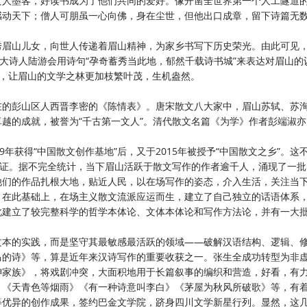
文人墨客，好读书成为了他们共同的爱好。像开凿全世界第一个人工隧道
感动天下；僧人可朋虽一心向佛，身在尘世，但他出口成章，留下诗篇无
秀眉山儿女，向世人传递着眉山精神，为家乡书写下历史荣光。由此可见
宋大诗人陆游会用诗句“孕奇蓄秀当此地，郁然千载诗书城”来表达对眉山的
跃，让眉山的文学之林更加枝繁叶茂，生机盎然。
在的彭山区人西晋李密的《陈情表》。唐宋散文八大家中，眉山苏轼、苏
卓越的成就，被誉为
“千古第一文人”。清代散文名篇《为学》作者彭端淑
09年获得“中国散文创作基地”后，又于2015年被授予“中国散文之乡”。这
认证。据不完全统计，当下眉山活跃于散文写作的作者逾千人，涌现了一
他们的作品扎根大地，贴近人民，以在场写作的姿态，介入生活，关注当
。在此基础上，在场主义散文流派应运而生，建立了自己独立的话语体系
此建立了较完整科学的哲学本体论、文体本体论和写作方法论，并有一大
文本的实践，而是坚守其最敏感最活跃的领域
——破解汉语结构、逻辑、
马的诗》等，算是近年来汉诗写作的重要收获之一。张生全成功转型为非
绅家族》，将戏剧冲突，大面积地用于长篇叙事的编织和营造，好看，有
》《天青色等烟雨》《有一种诗意叫李白》《茅屋为秋风所破歌》等，有
等优异的创作成果，签约巴金文学院，跻身四川文学新星行列。显然，这