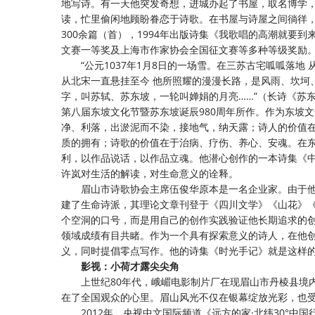
地写诗。有一天他突发奇想，进城办起了书屋，取名博学，
读，忙里偷闲地顾盼眷恋于诗歌。在书屋与诗屋之间徜徉
300余篇（首），1994年出版诗集《我歌唱的高潮就要
文赛一等奖及上海市作家协会全国征文赛等多种等级奖励
“公元1037年1月8日的一场雪。在三苏古宅呱呱落
从北宋一直悬挂至今 他所照耀的漫漫长路，是风雨、坎坷
字，叫苏轼、苏东坡，一轮叫婵娟的月亮……”（长诗《苏
第八届东坡文化节暨苏东坡诞辰980周年所作。作为东坡
净、利落，出淤泥而不染，接地气，纳天露；诗人的价值
质的拥有；诗歌的价值在于治病、疗伤、养心、安魂。在
利，以作品说话，以作品立魂。他潜心创作的一本诗集《中
许岚对生活的解读，对生命意义的诠释。
眉山市诗歌协会主席伍俊华原本是一名企业家。由于
建了生命诗派，其理论文章刊登于《四川文学》《山花》《
个空洞的口号，而是用自己的创作实践验证他长期追求的创
领域成绩有目共睹。作为一个具有探索意义的诗人，在他
义，同时提倡零点写作。他的诗集《时光手记》就是这样的
影视：小荷才露尖尖角
上世纪
80年代，峨嵋电影制片厂在现眉山市丹棱县境
在了全国观众的心里。眉山风光不仅在银幕绽放光彩，也
2012年，央视中文国际频道《远方的家·北纬30°