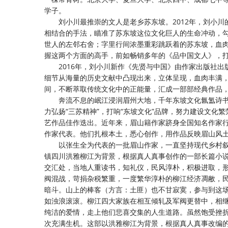
学子。
刘小川最推崇的文人是老乡苏东坡。
2012年，刘小
相结合的手法，瞄准了苏东坡这位文化巨人的生命冲动，勾
世人的左邻右舍；字里行间浓墨重彩跳跃着的苏东坡，血
握这两个方面的高手，前如畅销多年的《品中国文人》，
2016年，刘小川新作《先贤与中国》由作家出版社
细节从海量的历史文献中凸现出来，立体呈现，血肉丰满
间，不断萃取传统文化中的正能量，汇成一部部经典作品
奔流不息的岷江浸润眉州大地，千年东坡文化氤氲诗
力弘扬“三苏精神”，打响“东坡文化”品牌，努力建设文
艺作品佳作迭出。近年来，眉山籍作家跻身全国知名作家
作家代表。他们扎根本土，悉心创作，用作品反映眉山风
以张生全为代表的一批眉山作家，一直坚持现代乡村
镇四川洪雅柳江为背景，根据真人真事创作的一部长篇小
交汇处，当地人重读书，知礼仪，民风淳朴，积极进取，
阀混战，苛捐杂税繁重，一度繁华淳朴的柳江经济凋敝，
暗斗。山上的棒客（方言：土匪）也不甘寂寞，参与到这
如浊浪滚滚。柳江四大家族在相互倾轧及军阀更替中，相
纯洁的爱情，走上他们悲喜交集的人生道路。虽然饱受挫
次充满生机。这部以洪雅柳江为背景，根据真人真事改编的