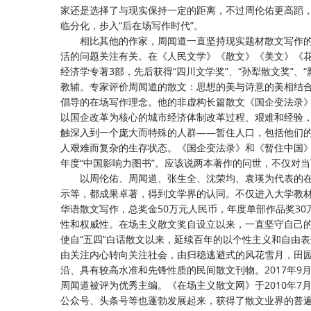
家还是选择了与现实保持一定的距离，不过周伦佑更高蹈
临分化，步入“后在场写作时代”。
相比其他的作家，周闻道一直坚持现实题材散文写作
活的问题关注有关。在《人民文学》《散文》《美文》《花
经济学专著3部，先后获得“四川文学奖”、“孙犁散文奖”、
教辅。专家评价周闻道的散文：思想的美与诗意的美相结
倡导的在场写作理念。他的非虚构长篇散文《国企变法录
以国企改革为核心的城市经济体制改革过程、艰难和经验
触深入到一个庞大而特殊的人群——暂住人口，包括他们的
人艰难而复杂的生存状态。《国企变法录》和《暂住中国》
年度“中国影响力图书”。应该说两本著作的问世，不仅对
以周伦佑、周闻道、张生全、沈荣均、袁瑛为代表的
示等，都成果卓著，得到文学界的认同。不仅进入大学教
华语散文写作，总奖金50万元人民币，年度单部作品奖3
性和权威性。在场主义散文奖自设立以来，一直坚守自己
使自“五四”白话散文以来，延续百年的以个性主义和自由表
由关注内心转向关注社会，由归稳逃避式的风花雪月，田园
沿、具有较高水准和先锋性质的民间散文刊物。2017年
周闻道被评为优秀主编。《在场主义散文网》于2010年7
公众号、头条号等也蓬勃发展起来，获得了散文业界的普遍