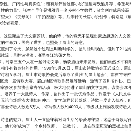
复杂性、广阔性与真实性”；谢有顺评价这部小说“温暖与残酷并存，希望与
性的力量”。张生全早年是洪雅县一名乡村小学教师，散文创作成果较高
下望天》《变形词》《半拍澄澈》等。后来转向长篇小说创作，特别是《
大读者喜爱。
誉。这里诞生了大文豪苏轼，他的诗，他的魂无不呈现出豪放超迈的人文
大的生命力，照亮了世界，也照亮了眉山的诗意。
直流到了今天。虽然这个过程是时断时续的、是时隐时现的。但到了
21世
源续流，且翻波涌浪，渐呈春江浩荡之势。
带，时常三五个人在一起讨论文学，畅谈眉山未来发展。他们虽然水平有
传有着良好的作用。1998年5月20日，眉山市诗歌协会正式成立，眉
讨相互学习。眉山市诗歌协会先后举办了洪雅“瓦屋山笔会”、青神“中岩
山地区第一届诗歌大赛、眉山地区诗歌作品展等活动，邀请了四川省作协、
家多次参加协会举办的活动，极大地促进了眉山的文学氛围。该协会20
余次。培养了一大批诗人、作家，创作出了一批优秀作品，刊发于《人民文
，无论市场经济大潮如何冲击，文学怎样起起落落，诗歌一度走入低谷，
爱诗歌人数近3万人，诗写作人数约4000人，市级以上刊物发表诗歌人数
出诗意的魅力。眉山人一直坚守着对诗生活的挚爱与守望，迷恋于诗歌写
人。他
19岁成为了一个乡村教师，一边教书，一边在教室斑驳的黑板上如