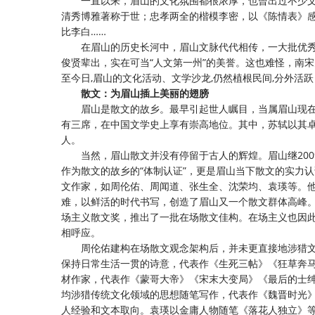
一直以来，眉山的文化氛围都很浓厚，也曾出过不少
清秀博雅著称于世；忠孝两全的楷模李密，以《陈情表》
比李白
……
在眉山的历史长河中，眉山文脉代代相传，一大批优
俊贤辈出，实在可当
“人文第一州”的美誉。这也难怪，南
至今日,眉山的文化活动、文学沙龙,仍然植根民间,分外活
散文：为眉山插上美丽的翅膀
眉山是散文的故乡。最早引起世人瞩目，当属眉山现
有三席，在中国文学史上享有崇高地位。其中，苏轼以其
人。
当然，眉山散文并没有停留于古人的辉煌。眉山继
20
作为散文的故乡的“体制认证”，更是眉山当下散文的实力
文作家，如周伦佑、周闻道、张生全、沈荣均、袁瑛等。
难，以鲜活的时代书写，创造了眉山又一个散文群体高峰
场主义散文奖，推出了一批在场散文佳构。在场主义也因
相呼应。
周伦佑建构在场散文观念架构后，并未更直接地涉猎
保持日常生活一贯的诗意，代表作《生死三帖》《狂草奔
材作家，代表作《蒙哥大帝》《宋末大变局》《最后的士
均涉猎传统文化领域的思想随笔写作，代表作《魏晋时光
人经验和文本取向。袁瑛以金庸人物随笔《落花人独立》