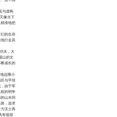
实与虚构
，又像当下
是精准地把
贤们的生存
续地行走其
下功夫，大
眉山的文
不断成长的
蜀地边陲小
山区与平坝
代，由于军
收权的明争
丽的山水间
出路，追求
一方沃土再
具有值得