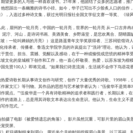
期望更多的人与他一样喜欢读书。21年来，他团结了众多的志愿者，推
，他想踩出一条幽雅的诗书小径。如今，华子已写出不少脍炙人口的佳作
到来》，入选过多种诗文集，获过光明日报社全国文学征文赛一等奖、《绿
。
地 从此，眉州的一轮月亮，中国的一轮月亮，世界的一轮月亮 从一口古井冉
、泥泞、河山，是诗词书画、美酒美食、乡野庙堂，是悲欢离合、阴晴圆缺
东坡：一轮叫婵娟的月亮》）这是路遥青年文学奖获得者、三苏祠驻馆诗
文化传承者、传播者、鲁迅文学院学员的许岚提出了“洗诗”理论。他认为，
在于责任、担当、震撼、觉醒以及感动，在于一种或愉悦或悲愤的精神享
东坡文化的皇城根下创作和工作，他一直心怀敬畏、热爱，以苏东坡为楷
国先贤100人》即将完成。“如果我们诗意流淌，生活就不会停下鸟语花香
他热爱诗歌长期从事诗文创作与研究，创作了大量优秀的诗歌。
1998年
作家文汇》等刊物。其作品的思想与艺术被学者认为：“伍俊华不是简单
作观点。”“伍俊华是一个具有诗歌精神的追求者和践行者，长期以来，
创作的道路上，总是用其诗歌文本表达出生命意识。他认为，生命主义不
写作范式。”
内拍摄了电影《被爱情遗忘的角落》。影片虽然沉重，可影片里的眉山美
受宠荧屏。
中国行》栏目摄制组来到眉山，用近半个月的时间挖掘眉山美景。以三苏祠、