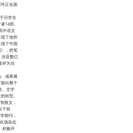
写作正在面
力于日常生
著14部、
高中语文
体现了他所
呈现了中国
国》，把笔
、涉及数亿
被评为当
动、成果展
”面向整个
性、文学
文的转型。
审智散文，
当下前
文学期刊，
及在场杂志
、积极开