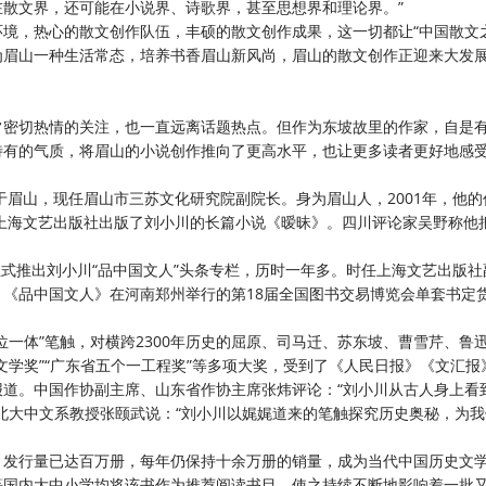
散文界，还可能在小说界、诗歌界，甚至思想界和理论界。”
环境，热心的散文创作队伍，丰硕的散文创作成果，这一切都让
“中国散文
为眉山一种生活常态，培养书香眉山新风尚，眉山的散文创作正迎来大发
常密切热情的关注，也一直远离话题热点。但作为东坡故里的作家，自是
特有的气质，将眉山的小说创作推向了更高水平，也让更多读者更好地感
生于眉山，现任眉山市三苏文化研究院副院长。身为眉山人，2001年，他
，上海文艺出版社出版了刘小川的长篇小说《暧昧》。四川评论家吴野称他
正式推出刘小川“品中国文人”头条专栏，历时一年多。时任上海文艺出版
年，《品中国文人》在河南郑州举行的第18届全国图书交易博览会单套书定
四位一体”笔触，对横跨2300年历史的屈原、司马迁、苏东坡、曹雪芹、鲁迅
文学奖”“广东省五个一工程奖”等多项大奖，受到了《人民日报》《文汇报
道。中国作协副主席、山东省作协主席张炜评论：“刘小川从古人身上看
北大中文系教授张颐武说：“刘小川以娓娓道来的笔触探究历史奥秘，为
》发行量已达百万册，每年仍保持十余万册的销量，成为当代中国历史文
等国内大中小学均将该书作为推荐阅读书目，使之持续不断地影响着一批