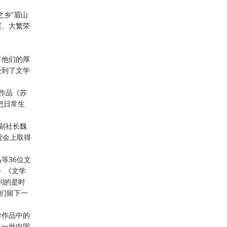
之乡”眉山
展、大繁荣
有他们的厚
受到了文学
的作品《苏
把日常生
社副社长魏
货会上取得
等36位文
》《文学
到的是时
我们留下一
学作品中的
又一批中国