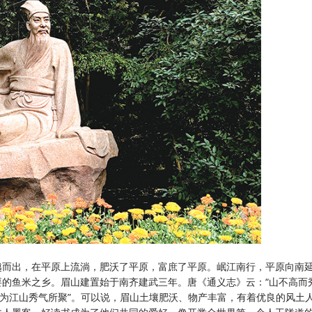
越而出，在平原上流淌，肥沃了平原，富庶了平原。岷江南行，平原向南
要的鱼米之乡。眉山建置始于南齐建武三年。唐《通义志》云：
“山不高而
，为江山秀气所聚”。可以说，眉山土壤肥沃、物产丰富，有着优良的风土