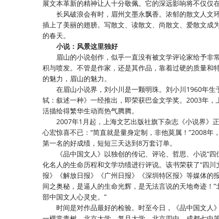
展文本革新的精神让人十分敬佩。它的深远影响将不仅仅在
长风破浪会有时，眉州文墨永飘香。浓郁的散文人文
插上了美丽的翅膀。写散文、读散文、尚散文、爱散文成
的春天。
小说：风景这里独好
眉山的小说创作，似乎一直没有被文学评论家给予非
积与喷发。不管是作家，还是其作品，靠着过硬的质量和
的魅力，眉山的魅力。
在眉山小说界，刘小川是一颗明珠。刘小川
1960年
轼：叙述一种》一经推出，即荣获巴金文学奖。2003年
活描绘得繁华生动而热气腾腾。
2007年1月起，上海文艺出版社旗下杂志《小说界》
心宏惊喜不已：“简直就是量身定制，非他莫属！”2008
第一名的好成绩，短短三天达到8万套订单。
《品中国文人》以独创的传记、评论、哲思、小说
“
化名人的生命历程和文学功绩进行评说。该书荣获了“四川
报》《解放日报》《广州日报》《深圳特区报》等媒体的报
间之奥秘，是逼人的生命光辉，是无法言说的天地奇迹！”
部中国文人心灵史。”
时间是对作品最好的检验。时至今日，《品中国文人
一棵常青树。北京大学、复旦大学、北京四中、成都七中