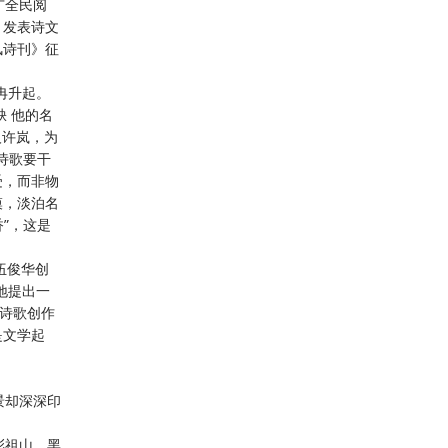
广全民阅
，发表诗文
风诗刊》征
冉升起。
 他的名
人许岚，为
诗歌要干
受，而非物
模，淡泊名
”，这是
，伍俊华创
地提出一
在诗歌创作
是文学起
景却深深印
彭祖山、黑