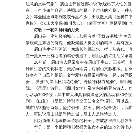
注意的文学气象”；裘山山评价这部小说“展现出了人性的
在，一个小镇的命运，映照出的是一个时代的沧桑，一种人
文》等全国重点期刊发表作品不少，出版散文集《屋檐口
家族》《宋末大变局·四川风云》《蒙哥大帝》更是受到广
诗歌：一轮叫婵娟的月亮
眉山是一座年轻的城市，却拥有着
“千载诗书城”的美
景观就是东坡的诗魂，他凝聚着人类文明的精神，具有强
眉山诗生活的河流，像悠长的岷江水一样，从古代一
在一批又一批有心者的精心筑造下，眉山人的诗生活又承
20年前，眉山诗人经常集中在眉山丁字口、三苏祠一
种原生态的文化状态，美好而珍贵，对眉山文脉相续、薪火相
好者有了自己的组织，文学爱好者经常相聚在一起，共同探
会”、洪雅“瓦屋山杜鹃花诗会”、丹棱“竹林寺笔会”、眉
院、《星星》诗刊、《四川文学》及省内外的著名诗人、作
小活动300余次，其中重大和具有特殊意义的活动有30
刊》《山花》《星星》诗刊等全国知名文学报刊。可以说
城市始终坚守诗歌，坚持创作。如今，据不完全统计，我市喜
人，可以说眉山城是尚诗之城，眉山人是尚诗之人。
因为眉州大地遍撒着诗歌的种子，东坡故里由此勃发
华子，是一个把诗和书都视为生命本身的道地的诗书