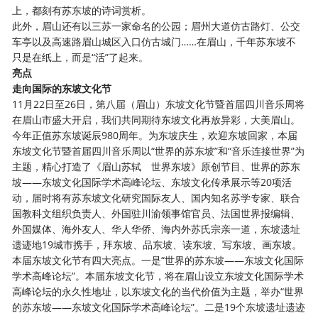
上，都刻有苏东坡的诗词赏析。
此外，眉山还有以三苏一家命名的公园；眉州大道仿古路灯、公交
车亭以及高速路眉山城区入口仿古城门
……在眉山，千年苏东坡不
只是在纸上，而是“活”了起来。
亮点
走向国际的东坡文化节
11月22日至26日，第八届（眉山）东坡文化节暨首届四川音乐周将
在眉山市盛大开启，我们共同期待东坡文化再放异彩，大美眉山。
今年正值苏东坡诞辰
980周年。为东坡庆生，欢迎东坡回家，本届
东坡文化节暨首届四川音乐周以“世界的苏东坡”和“音乐连接世界”为
主题，精心打造了《眉山苏轼 世界东坡》原创节目、世界的苏东
坡——东坡文化国际学术高峰论坛、东坡文化传承展示等20项活
动，届时将有苏东坡文化研究国际友人、国内知名苏学专家、联合
国教科文组织负责人、外国驻川渝领事馆官员、法国世界报编辑、
外国媒体、海外友人、华人华侨、海内外苏氏宗亲一道，东坡遗址
遗迹地19城市携手，拜东坡、品东坡、读东坡、写东坡、画东坡。
本届东坡文化节有四大亮点。一是
“世界的苏东坡——东坡文化国际
学术高峰论坛”。本届东坡文化节，将在眉山设立东坡文化国际学术
高峰论坛的永久性地址，以东坡文化的当代价值为主题，举办“世界
的苏东坡——东坡文化国际学术高峰论坛”。二是19个东坡遗址遗迹