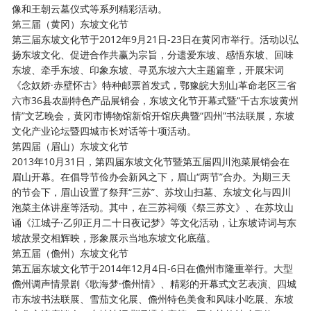
像和王朝云墓仪式等系列精彩活动。
第三届（黄冈）东坡文化节
第三届东坡文化节于
2012年9月21日-23日在黄冈市举行。活动以弘
扬东坡文化、促进合作共赢为宗旨，分遗爱东坡、感悟东坡、回味
东坡、牵手东坡、印象东坡、寻觅东坡六大主题篇章，开展宋词
《念奴娇·赤壁怀古》特种邮票首发式，鄂豫皖大别山革命老区三省
六市36县农副特色产品展销会，东坡文化节开幕式暨“千古东坡黄州
情”文艺晚会，黄冈市博物馆新馆开馆庆典暨“四州”书法联展，东坡
文化产业论坛暨四城市长对话等十项活动。
第四届（眉山）东坡文化节
2013年10月31日，第四届东坡文化节暨第五届四川泡菜展销会在
眉山开幕。在倡导节俭办会新风之下，眉山“两节”合办。为期三天
的节会下，眉山设置了祭拜“三苏”、苏坟山扫墓、东坡文化与四川
泡菜主体讲座等活动。其中，在三苏祠颂《祭三苏文》、在苏坟山
诵《江城子·乙卯正月二十日夜记梦》等文化活动，让东坡诗词与东
坡故景交相辉映，形象展示当地东坡文化底蕴。
第五届（儋州）东坡文化节
第五届东坡文化节于
2014年12月4日-6日在儋州市隆重举行。大型
儋州调声情景剧《歌海梦·儋州情》、精彩的开幕式文艺表演、四城
市东坡书法联展、雪茄文化展、儋州特色美食和风味小吃展、东坡