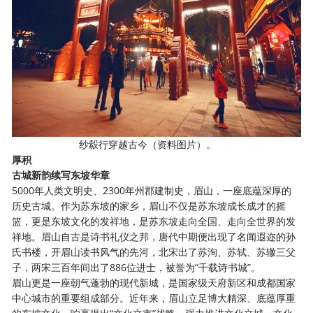
纱縠行穿越古今（资料图片）。
厚积
古城新韵续写东坡华章
5000年人类文明史、2300年州郡建制史，眉山，一座底蕴深厚的
历史古城。作为苏东坡的家乡，眉山不仅是苏东坡成长成才的摇
篮，更是东坡文化的发祥地，是苏东坡走向全国、走向全世界的发
祥地。眉山自古是诗书礼仪之邦，唐代中期便出现了名闻遐迩的孙
氏书楼，开眉山读书风气的先河，北宋出了苏洵、苏轼、苏辙三父
子，两宋三百年间出了886位进士，被誉为“千载诗书城”。
眉山更是一座朝气蓬勃的现代新城，是国家级天府新区和成都国家
中心城市的重要组成部分。近年来，眉山立足博大精深、底蕴厚重