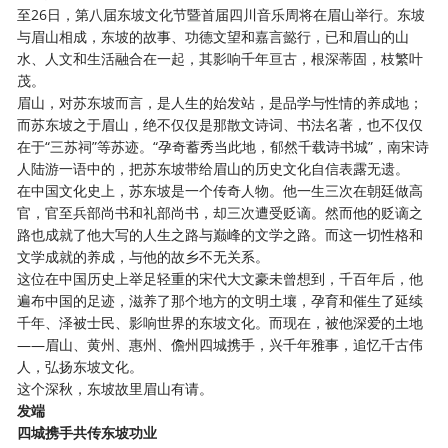
至26日，第八届东坡文化节暨首届四川音乐周将在眉山举行。东坡
与眉山相成，东坡的故事、功德文望和嘉言懿行，已和眉山的山
水、人文和生活融合在一起，其影响千年亘古，根深蒂固，枝繁叶
茂。
眉山，对苏东坡而言，是人生的始发站，是品学与性情的养成地；
而苏东坡之于眉山，绝不仅仅是那散文诗词、书法名著，也不仅仅
在于
“三苏祠”等苏迹。“孕奇蓄秀当此地，郁然千载诗书城”，南宋诗
人陆游一语中的，把苏东坡带给眉山的历史文化自信表露无遗。
在中国文化史上，苏东坡是一个传奇人物。他一生三次在朝廷做高
官，官至兵部尚书和礼部尚书，却三次遭受贬谪。然而他的贬谪之
路也成就了他大写的人生之路与巅峰的文学之路。而这一切性格和
文学成就的养成，与他的故乡不无关系。
这位在中国历史上举足轻重的宋代大文豪未曾想到，千百年后，他
遍布中国的足迹，滋养了那个地方的文明土壤，孕育和催生了延续
千年、泽被士民、影响世界的东坡文化。而现在，被他深爱的土地
——眉山、黄州、惠州、儋州四城携手，兴千年雅事，追忆千古伟
人，弘扬东坡文化。
这个深秋，东坡故里眉山有请。
发端
四城携手共传东坡功业