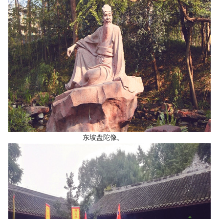
东坡盘陀像。