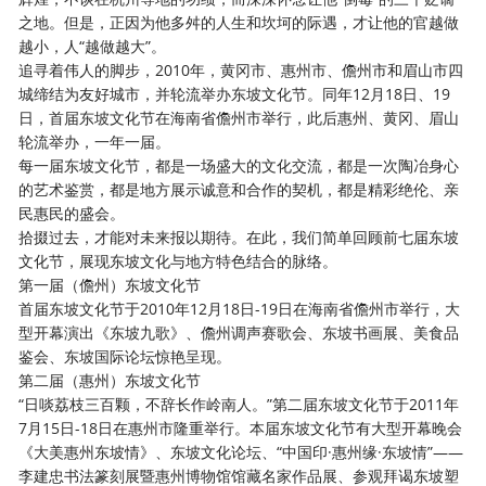
之地。但是，正因为他多舛的人生和坎坷的际遇，才让他的官越做
越小，人“越做越大”。
追寻着伟人的脚步，
2010年，黄冈市、惠州市、儋州市和眉山市四
城缔结为友好城市，并轮流举办东坡文化节。同年12月18日、19
日，首届东坡文化节在海南省儋州市举行，此后惠州、黄冈、眉山
轮流举办，一年一届。
每一届东坡文化节，都是一场盛大的文化交流，都是一次陶冶身心
的艺术鉴赏，都是地方展示诚意和合作的契机，都是精彩绝伦、亲
民惠民的盛会。
拾掇过去，才能对未来报以期待。在此，我们简单回顾前七届东坡
文化节，展现东坡文化与地方特色结合的脉络。
第一届（儋州）东坡文化节
首届东坡文化节于
2010年12月18日-19日在海南省儋州市举行，大
型开幕演出《东坡九歌》、儋州调声赛歌会、东坡书画展、美食品
鉴会、东坡国际论坛惊艳呈现。
第二届（惠州）东坡文化节
“日啖荔枝三百颗，不辞长作岭南人。”第二届东坡文化节于2011年
7月15日-18日在惠州市隆重举行。本届东坡文化节有大型开幕晚会
《大美惠州东坡情》、东坡文化论坛、“中国印·惠州缘·东坡情”——
李建忠书法篆刻展暨惠州博物馆馆藏名家作品展、参观拜谒东坡塑