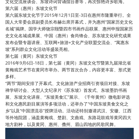
文化交流座谈会、东坡诗词背诵擂台赛等，再次惊艳诗乡歌海。
第六届（惠州）东坡文化节
第六届东坡文化节于
2015年12月1日至-3日在惠州市隆重举行。全
国人大常委会原副委员长布赫出席开幕式，并为惠州“国家历史文化
名城”揭牌。国学大师饶宗颐暨四市书画作品联展、惠州申报国家历
史文化名城成果展、中国（惠州）食尚锋会、苏东坡文化研究成果
发布会暨专题讲座、互联网+旅游+文化产业联盟交流会、“寓惠东
坡”系列群众文化活动等盛装亮相。
第七届（黄冈）东坡文化节
2016年9月6日-18日，第七届（黄冈）东坡文化节暨第九届湖北省
黄梅戏艺术节在黄冈市举办。两节首次合办，内容更丰富、形式更
多样。
“两节”期间安排了开幕式、文化旅游产业招商引资项目对接、东坡
禅学研讨会、大型人文纪录片《苏东坡》首发式、东坡墨韵书画
展、东坡文化讲座、“东坡美食汇”展示、《千年黄州》微电影评选
和文化惠民剧目展演等多项活动，还举办了“中国东坡美食文化之
乡”以及“中国漂流谷”授牌活动。活动还特别邀请武汉、安徽、江西
等外地院团，涵盖黄梅戏、楚剧、文曲戏、东路花鼓戏等黄冈四大
地方剧种，以及黄冈、惠州、儋州、眉山四地的民歌民舞。