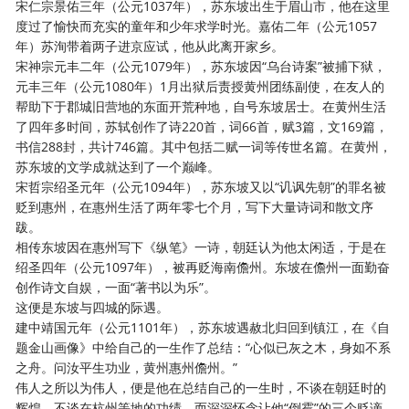
宋仁宗景佑三年（公元
1037年），苏东坡出生于眉山市，他在这里
度过了愉快而充实的童年和少年求学时光。嘉佑二年（公元1057
年）苏洵带着两子进京应试，他从此离开家乡。
宋神宗元丰二年（公元
1079年），苏东坡因“乌台诗案”被捕下狱，
元丰三年（公元1080年）1月出狱后责授黄州团练副使，在友人的
帮助下于郡城旧营地的东面开荒种地，自号东坡居士。在黄州生活
了四年多时间，苏轼创作了诗220首，词66首，赋3篇，文169篇，
书信288封，共计746篇。其中包括二赋一词等传世名篇。在黄州，
苏东坡的文学成就达到了一个巅峰。
宋哲宗绍圣元年（公元
1094年），苏东坡又以“讥讽先朝”的罪名被
贬到惠州，在惠州生活了两年零七个月，写下大量诗词和散文序
跋。
相传东坡因在惠州写下《纵笔》一诗，朝廷认为他太闲适，于是在
绍圣四年（公元
1097年），被再贬海南儋州。东坡在儋州一面勤奋
创作诗文自娱，一面“著书以为乐”。
这便是东坡与四城的际遇。
建中靖国元年（公元
1101年），苏东坡遇赦北归回到镇江，在《自
题金山画像》中给自己的一生作了总结：“心似已灰之木，身如不系
之舟。问汝平生功业，黄州惠州儋州。”
伟人之所以为伟人，便是他在总结自己的一生时，不谈在朝廷时的
辉煌，不谈在杭州等地的功绩，而深深怀念让他
“倒霉”的三个贬谪