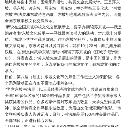
地城市将集中亮相，围绕系列活动，共襄文旅发展大计。三是拜东
坡、品东坡、读东坡、写东坡、画东坡，举办拜祭三苏仪式、“尚意
东坡”书法展和东坡诗意画展、东坡初恋地观竹编表演等内容。四是
全国东坡学校文化交流展示。
“听说在全国东坡学校文化交流展示上，要举办‘朗读苏东坡——我是
朗读者’和‘东坡文化传承——寻找最美读书人’的活动，对此我十分期
待。”东坡小学学生薛贵鑫说。作为东坡的粉丝，薛贵鑫从小熟读东
坡文章诗词，东坡名篇可以脱口背出，就在10月28日，薛贵鑫身着
汉服，在“崇文尚武学东坡”活动中朗诵了苏东坡的《江城子·密州出
猎》。薛贵鑫说：“苏东坡先生是眉山的骄傲，是中国的骄傲，作为
来自东坡故里的少年，应该发扬我们的东坡文化，做东坡文化的传
承人。”
目前，第八届（眉山）东坡文化节的筹备工作已进入冲刺阶段，各
个系列活动正在有条不紊地安排筹备中。
“‘尚意东坡’书法展，以三苏经典诗词文赋为内容，共邀请收集来自
全国160多位名家的160余幅作品参展，其中包括兰亭奖等国家级大
奖获奖者的作品。众多名家怀着对苏东坡的敬意，秉承先贤尚意精
神，以全新诗意之作寻根东坡故里，为眉山文化增添新鲜色彩。”市
文联相关负责人告诉记者，目前，书法精品展160余件参展作品已
全部到位，正进行精心装裱。
11月6日，第八届（眉山）东坡文化节暨首届四川音乐周官方微信