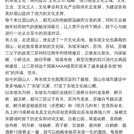
的东坡文化，响亮提出
“文化立市”战略，强力推进文化立城、文化
立业、文化立人，文化事业和文化产业取得长足发展，为建设富裕
美好眉山提供了强力的文化支撑。
每个来过眉山的人，都无法拒绝她那温婉而古老的美，同时又会被
她年轻而朝气的面貌深深吸引，让人禁不住停下脚步，静下心与她
进行一次从古至今的浪漫对话。
有人说，走进眉山，便走进了一片文化圣地。被东坡文化包裹着的
眉山，处处散发着浓郁的文化味。东坡宋城内，苏洵、苏轼、苏辙
三父子的故居三苏祠经过两年闭馆维修后，正焕发出新生。沟渠纵
横、小桥流水、曲径亭榭，错落有致，典型完整的四川清代古典园
林建筑，让三苏祠这个国家
AAAA级景区迎来了越来越多东坡“粉
丝”的拜谒、凭吊。
如今的眉山人，将东坡文化氛围渲染到了极致。眉山在城市建设中
更多地融入了
“东坡”元素，打造了东坡文化核心圈。
以东坡岛为例，东坡岛与城区连接的三座桥分别叫老泉桥、醉月
桥、颍滨桥，都与三苏父子有关。苏洵号老泉，苏辙自号颍滨遗
老。醉月桥是根据苏轼《赤壁赋》和《明月几时有》意境而命名。
岛上的
10座桥命名及文化内容创意则取自苏东坡典领八州，纵横北
宋疆域时留下的史实和诗词文赋。沿着公园，将嘉祐桥、喜雨桥、
徐州桥、明月桥、绿杨桥、西子桥、百坡桥、惠州桥、白鹤桥、载
酒桥10座桥走一遍，就可以粗略体验苏东坡一生的履痕。每座桥