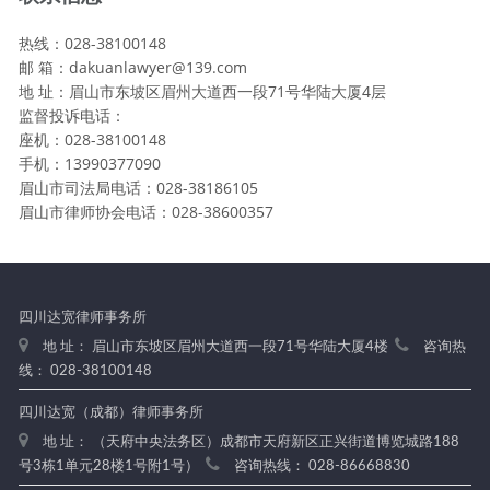
热线：028-38100148
邮 箱：dakuanlawyer@139.com
地 址：眉山市东坡区眉州大道西一段71号华陆大厦4层
监督投诉电话：
座机：028-38100148
手机：13990377090
眉山市司法局电话：028-38186105
眉山市律师协会电话：028-38600357
四川达宽律师事务所
地 址： 眉山市东坡区眉州大道西一段71号华陆大厦4楼
咨询热
线： 028-38100148
四川达宽（成都）律师事务所
地 址： （天府中央法务区）成都市天府新区正兴街道博览城路188
号3栋1单元28楼1号附1号）
咨询热线： 028-86668830